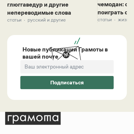
чемодан: се
глюггаведур и другие
поиграть с д
непереводимые слова
статьи
жизнь 
статьи
русский и другие
Новые публикации Грамоты в
вашей почте
Подписаться