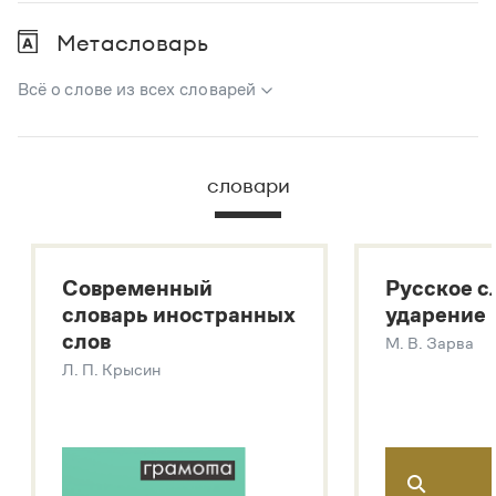
Метасловарь
Всё о слове из всех словарей
В метасловаре Грамоты в удобном виде собрана вся
информация из следующих словарей:
словари
Русский орфографический словарь
Большой толковый словарь русского языка
Большой толковый словарь русских существительных
Современный
Русское с
Большой толковый словарь русских глаголов
словарь иностранных
ударение
Современный словарь иностранных слов
слов
М. В. Зарва
Звук – технология синтеза платформы
SaluteSpeech
Л. П. Крысин
Подробнее о метасловаре