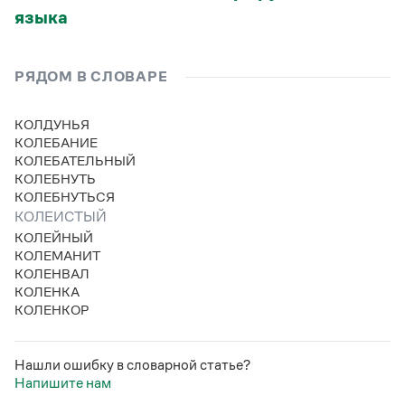
Статьи
языка
Монологи
Интервью
Лекции и подкасты
РЯДОМ В СЛОВАРЕ
Рекомендуем
КОЛДУНЬЯ
КОЛЕБАНИЕ
Учебник Грамоты
КОЛЕБАТЕЛЬНЫЙ
КОЛЕБНУТЬ
Правила русского языка: от азов до тонкостей
КОЛЕБНУТЬСЯ
Интерактивные упражнения: от простого к сложному
КОЛЕИСТЫЙ
Скороговорки
КОЛЕЙНЫЙ
КОЛЕМАНИТ
КОЛЕНВАЛ
КОЛЕНКА
Издательство
КОЛЕНКОР
Словари
Научпоп
Нашли ошибку в словарной статье?
Учебники и справочники
Напишите нам
Все книги