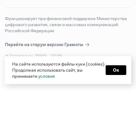
Функционирует при финансовой поддержке Министерства
цифрового развития, связи и массовых коммуникаций
Российской Федерации
Перейти на старую версию
Грамоты
© Грамота.ru, 2000 – 2026
Свидетельство о регистрации СМИ: ЭЛ № ФС 77 - 84700,
На сайте используются файлы куки (cookies).
выдано 10.02.2023
Продолжая использовать сайт, вы
Ок
Дизайн — Мария Екимова /
Мотка
принимаете
условия
Реклама