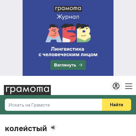
Найти
Искать на Грамоте
Везде
Справочная служба
колеи́стый