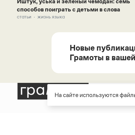
Иштук, уська и зеленый чемодан: семь
способов поиграть с детьми в слова
статьи
жизнь языка
Новые публикац
Грамоты в вашей
На сайте используются файлы
Рубрики
О про
Справочная служба
О порт