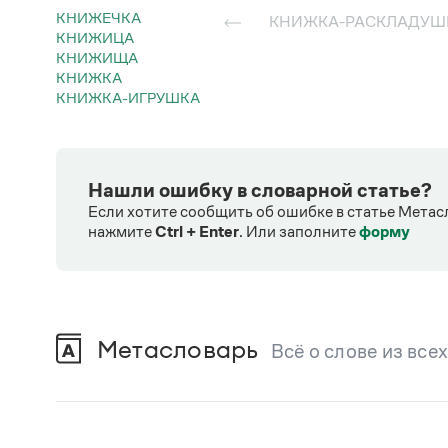
КНИЖЕЧКА
КНИЖКА-РАСКЛАДУШ
КНИЖИЦА
КНИЖИЩА
КНИЖКА
КНИЖКА-ИГРУШКА
Нашли ошибку в словарной статье?
Если хотите сообщить об ошибке в статье Метас
нажмите
Ctrl + Enter
.
Или заполните
форму
Метасловарь
Всё о слове из все
В метасловаре Грамоты в удобном виде со
Русский орфографический словарь