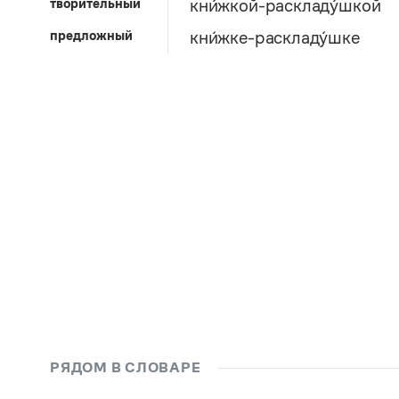
творительный
кни́жкой-раскладу́шкой
предложный
кни́жке-раскладу́шке
РЯДОМ В СЛОВАРЕ