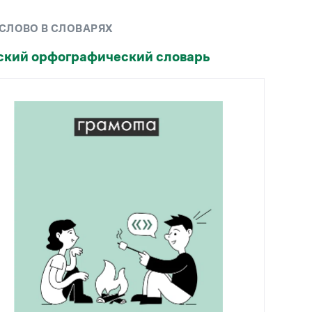
Рекомендуем
 СЛОВО В СЛОВАРЯХ
Учебник Грамоты
ский орфографический словарь
Правила русского языка: от азов до тонкостей
Интерактивные упражнения: от простого к
сложному
Скороговорки
Издательство
Словари
Научпоп
Учебники и справочники
Все книги