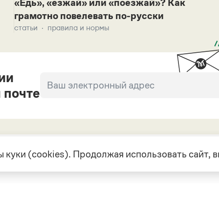
«Едь», «езжай» или «поезжай»? Как
грамотно повелевать по-русски
статьи
правила и нормы
ии
 почте
 куки (cookies). Продолжая использовать сайт,
екте
Грамота в соцсетях
але
VK