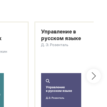
Управление в
х
русском языке
Д. Э. Розенталь
Щукин