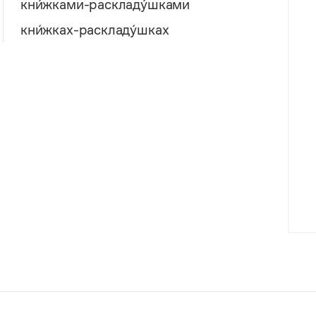
кни́жками-раскладу́шками
кни́жках-раскладу́шках