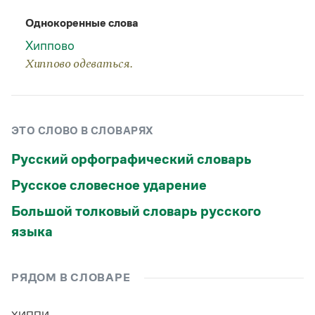
Статьи
Монологи
Однокоренные слова
Интервью
Хиппово
Лекции и подкасты
Рекомендуем
Хиппово одеваться.
Учебник Грамоты
ЭТО СЛОВО В СЛОВАРЯХ
Правила русского языка: от азов до тонкостей
Русский орфографический словарь
Интерактивные упражнения: от простого к сложному
Скороговорки
Русское словесное ударение
Большой толковый словарь русского
языка
Издательство
Словари
Научпоп
РЯДОМ В СЛОВАРЕ
Учебники и справочники
Все книги
ХИППИ