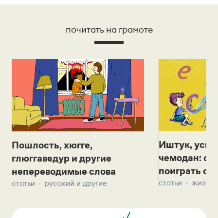
почитать на грамоте
Иштук, уськ
Пошлость, хюгге,
чемодан: се
глюггаведур и другие
поиграть с д
непереводимые слова
статьи
жизнь 
статьи
русский и другие