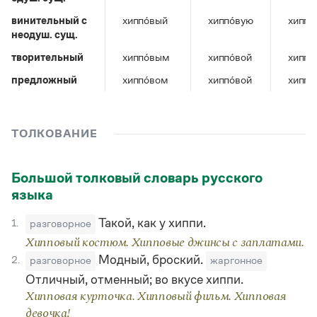
Управление в русском языке
Правила русской орфографии и пунктуации
Словари русского языка как государственного
Словарь русских имён
(1956)
винительный c
хиппо́вый
хиппо́вую
хиппо
неодуш. сущ.
Словарь методических терминов
творительный
хиппо́вым
хиппо́вой
хиппо
Справочники
предложный
хиппо́вом
хиппо́вой
хиппо
Правила русской орфографии и пунктуации
Русский язык. Краткий теоретический курс
для школьников
ТОЛКОВАНИЕ
Письмовник
Справочник по пунктуации
Словарь-справочник трудностей
Большой толковый словарь русского
Справочник по фразеологии
языка
Азбучные истины
Словарь-справочник непростые слова
Такой, как у хиппи.
1.
разговорное
Все справочники портала
Хипповый костюм. Хипповые джинсы с заплатами.
Модный, броский.
2.
разговорное
жаргонное
Отличный, отменный; во вкусе хиппи.
Журнал
Хипповая курточка. Хипповый фильм. Хипповая
Новости и события
девочка!