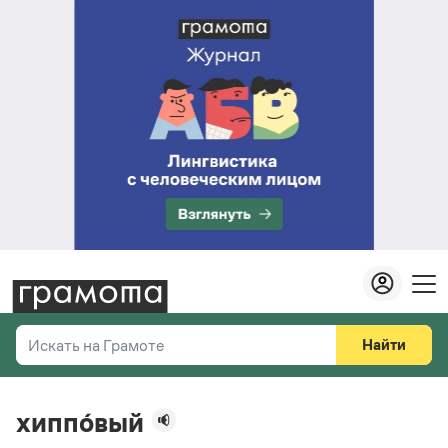
Найти
Искать на Грамоте
Везде
Справочная служба
хиппо́вый