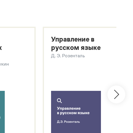
Управление в
х
русском языке
Д. Э. Розенталь
Щукин