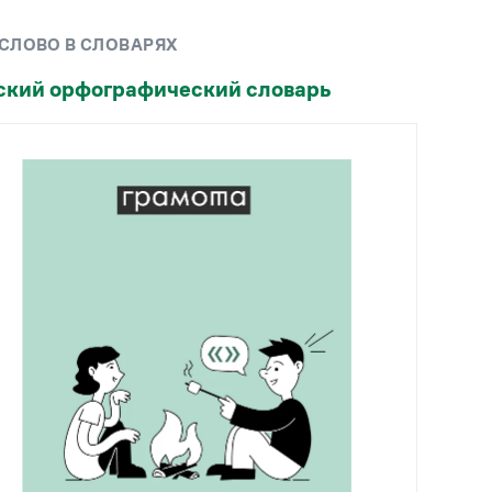
Рекомендуем
 СЛОВО В СЛОВАРЯХ
Учебник Грамоты
ский орфографический словарь
Правила русского языка: от азов до тонкостей
Интерактивные упражнения: от простого к
сложному
Скороговорки
Издательство
Словари
Научпоп
Учебники и справочники
Все книги