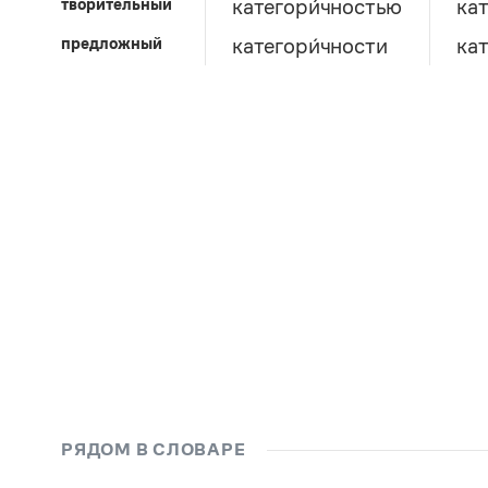
творительный
категори́чностью
ка
предложный
категори́чности
кат
РЯДОМ В СЛОВАРЕ