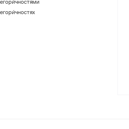
тегори́чностями
егори́чностях