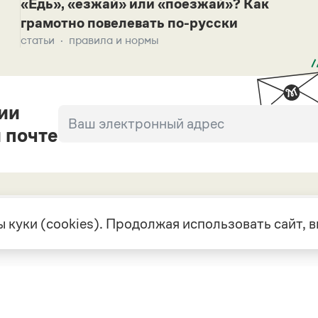
«Едь», «езжай» или «поезжай»? Как
грамотно повелевать по-русски
статьи
правила и нормы
ии
 почте
 куки (cookies). Продолжая использовать сайт,
екте
Грамота в соцсетях
але
VK