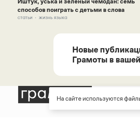
Иштук, уська и зеленый чемодан: семь
способов поиграть с детьми в слова
статьи
жизнь языка
Новые публикац
Грамоты в вашей
На сайте используются файлы
Рубрики
О про
Справочная служба
О порт