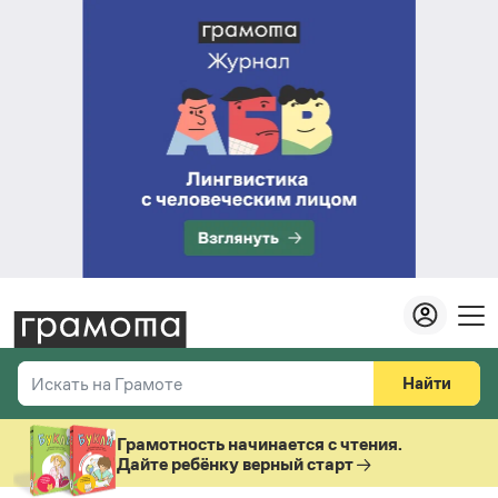
Найти
Искать на Грамоте
Везде
Справочная служба