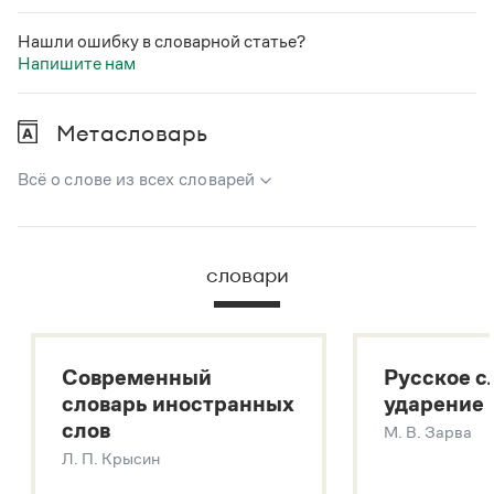
Нашли ошибку в словарной статье?
Напишите нам
Метасловарь
Всё о слове из всех словарей
В метасловаре Грамоты в удобном виде собрана вся
информация из следующих словарей:
словари
Русский орфографический словарь
Большой толковый словарь русского языка
Большой толковый словарь русских существительных
Современный
Русское с
Большой толковый словарь русских глаголов
словарь иностранных
ударение
Современный словарь иностранных слов
слов
М. В. Зарва
Звук – технология синтеза платформы
SaluteSpeech
Л. П. Крысин
Подробнее о метасловаре