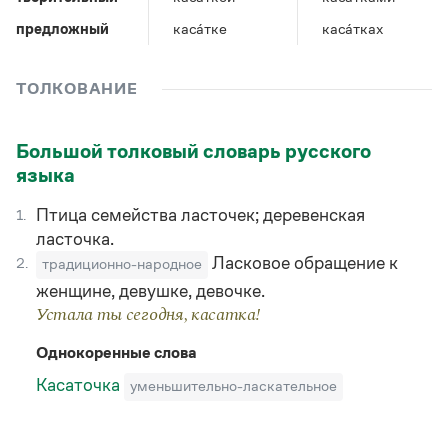
Управление в русском языке
Правила русской орфографии и пунктуации
Словари русского языка как государственного
Словарь русских имён
(1956)
предложный
каса́тке
каса́тках
Словарь методических терминов
ТОЛКОВАНИЕ
Справочники
Правила русской орфографии и пунктуации
Большой толковый словарь русского
Русский язык. Краткий теоретический курс
языка
для школьников
Письмовник
Птица семейства ласточек; деревенская
1.
Справочник по пунктуации
Словарь-справочник трудностей
ласточка.
Справочник по фразеологии
Ласковое обращение к
2.
традиционно-народное
Азбучные истины
женщине, девушке, девочке.
Словарь-справочник непростые слова
Устала ты сегодня, касатка!
Все справочники портала
Однокоренные слова
Касаточка
уменьшительно-ласкательное
Журнал
Новости и события