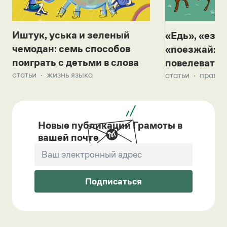
Иштук, уська и зеленый
«Едь», «езж
чемодан: семь способов
«поезжай»? 
поиграть с детьми в слова
повелевать 
статьи
жизнь языка
статьи
правил
Новые публикации Грамоты в
вашей почте
Подписаться