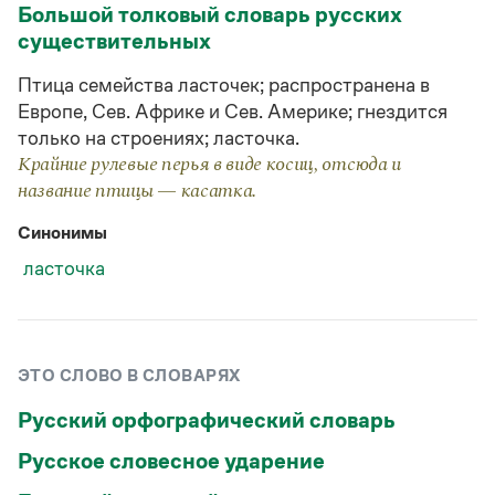
Статьи
Большой толковый словарь русских
Монологи
существительных
Интервью
Лекции и подкасты
Птица семейства ласточек; распространена в
Рекомендуем
Европе, Сев. Африке и Сев. Америке; гнездится
только на строениях; ласточка.
Крайние рулевые перья в виде косиц, отсюда и
Учебник Грамоты
название птицы — касатка.
Синонимы
Правила русского языка: от азов до тонкостей
Интерактивные упражнения: от простого к сложному
ласточка
Скороговорки
Издательство
ЭТО СЛОВО В СЛОВАРЯХ
Словари
Русский орфографический словарь
Научпоп
Учебники и справочники
Русское словесное ударение
Все книги