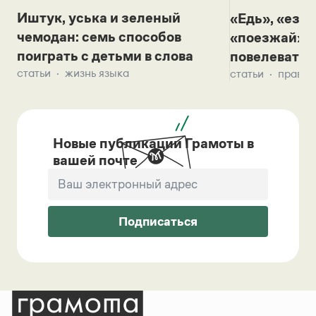
Иштук, уська и зеленый
«Едь», «езж
чемодан: семь способов
«поезжай»? 
поиграть с детьми в слова
повелевать 
статьи
жизнь языка
статьи
правил
Новые публикации Грамоты в
вашей почте
Подписаться