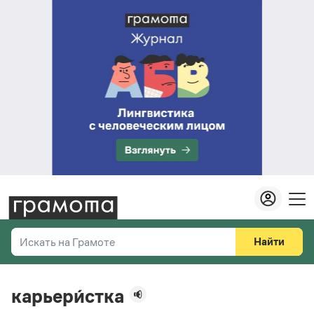
Найти
Искать на Грамоте
Везде
Справочная служба
карьери́стка