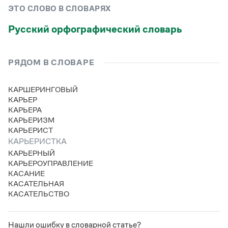
Управление в русском языке
Правила русской орфографии и пунктуации
Словари русского языка как государственного
ЭТО СЛОВО В СЛОВАРЯХ
Словарь русских имён
(1956)
Словарь методических терминов
Русский орфографический словарь
Справочники
РЯДОМ В СЛОВАРЕ
Правила русской орфографии и пунктуации
Русский язык. Краткий теоретический курс
КАРШЕРИНГОВЫЙ
для школьников
КАРЬЕР
Письмовник
КАРЬЕРА
Справочник по пунктуации
КАРЬЕРИЗМ
Словарь-справочник трудностей
КАРЬЕРИСТ
Справочник по фразеологии
Азбучные истины
КАРЬЕРИСТКА
Словарь-справочник непростые слова
КАРЬЕРНЫЙ
Все справочники портала
КАРЬЕРОУПРАВЛЕНИЕ
КАСАНИЕ
КАСАТЕЛЬНАЯ
КАСАТЕЛЬСТВО
Журнал
Новости и события
Нашли ошибку в словарной статье?