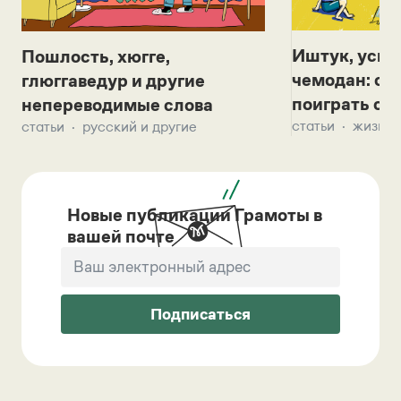
Иштук, уськ
Пошлость, хюгге,
чемодан: се
глюггаведур и другие
поиграть с д
непереводимые слова
статьи
жизнь 
статьи
русский и другие
Новые публикации Грамоты в
вашей почте
Подписаться