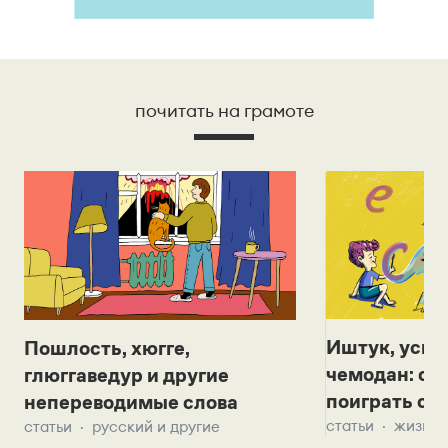
почитать на грамоте
Иштук, уськ
Пошлость, хюгге,
чемодан: се
глюггаведур и другие
поиграть с д
непереводимые слова
статьи
жизнь 
статьи
русский и другие