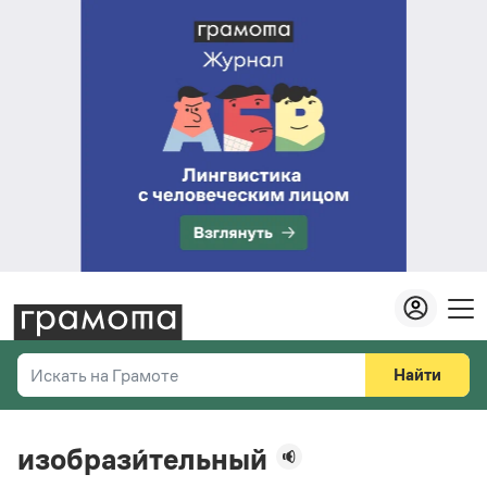
Найти
Искать на Грамоте
Везде
Справочная служба
изобрази́тельный