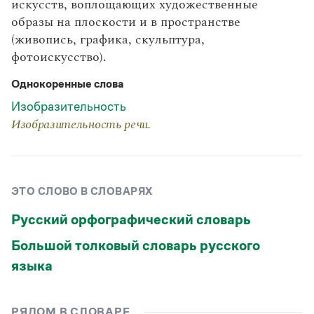
искусств, воплощающих художественные
Статьи
Монологи
образы на плоскости и в пространстве
Интервью
(живопись, графика, скульптура,
Лекции и подкасты
фотоискусство).
Рекомендуем
Однокоренные слова
Изобразительность
Учебник Грамоты
Изобразительность речи.
Правила русского языка: от азов до тонкостей
Интерактивные упражнения: от простого к сложному
Скороговорки
ЭТО СЛОВО В СЛОВАРЯХ
Русский орфографический словарь
Издательство
Большой толковый словарь русского
Словари
языка
Научпоп
Учебники и справочники
Все книги
РЯДОМ В СЛОВАРЕ