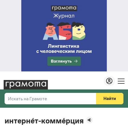
Найти
Искать на Грамоте
Везде
Справочная служба
интерне́т-комме́рция