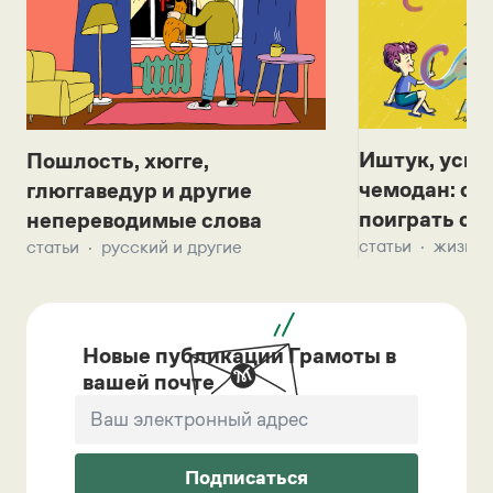
Иштук, уськ
Пошлость, хюгге,
чемодан: се
глюггаведур и другие
поиграть с д
непереводимые слова
статьи
жизнь 
статьи
русский и другие
Новые публикации Грамоты в
вашей почте
Подписаться