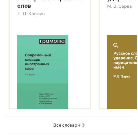
Современный словарь иностранных слов
слов
М. В. Зарва
Звук – технология синтеза платформы
SaluteSpeech
Л. П. Крысин
Подробнее о метасловаре
Все словари