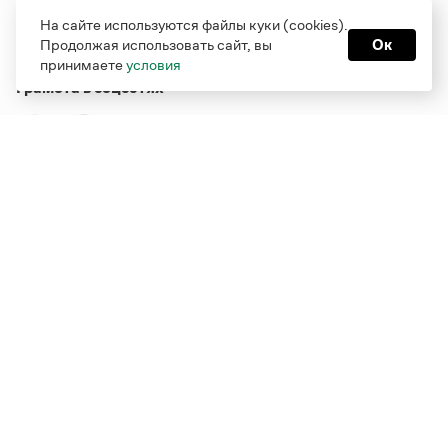
На сайте используются файлы куки (cookies).
Продолжая использовать сайт, вы
Ок
принимаете
условия
Грамота в соцсетях
Функционирует при финансовой поддержке Министерства
цифрового развития, связи и массовых коммуникаций
Российской Федерации
Перейти на старую версию
Грамоты
© Грамота.ru, 2000 – 2026
Свидетельство о регистрации СМИ: ЭЛ № ФС 77 - 84700,
выдано 10.02.2023
Дизайн — Мария Екимова /
Мотка