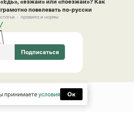
«Едь», «езжай» или «поезжай»? Как
грамотно повелевать по-русски
статьи
правила и нормы
Подписаться
 вы принимаете
условия
Ок
Функционирует при финансовой