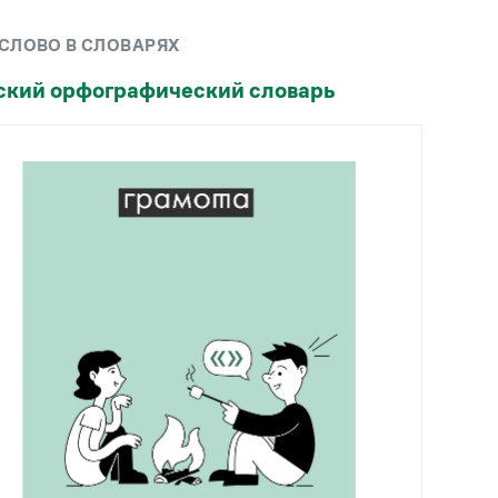
Рекомендуем
 СЛОВО В СЛОВАРЯХ
Учебник Грамоты
ский орфографический словарь
Правила русского языка: от азов до тонкостей
Интерактивные упражнения: от простого к
сложному
Скороговорки
Издательство
Словари
Научпоп
Учебники и справочники
Все книги