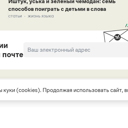
Иштук, уська и зеленый чемодан: семь
способов поиграть с детьми в слова
статьи
жизнь языка
ии
 почте
 куки (cookies). Продолжая использовать сайт,
екте
Грамота в соцсетях
але
VK