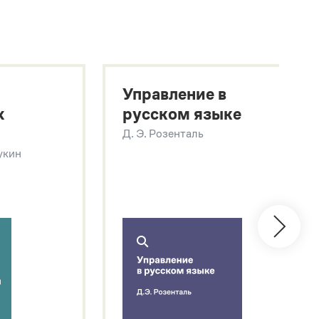
Управление в
х
русском языке
Д. Э. Розенталь
Щукин