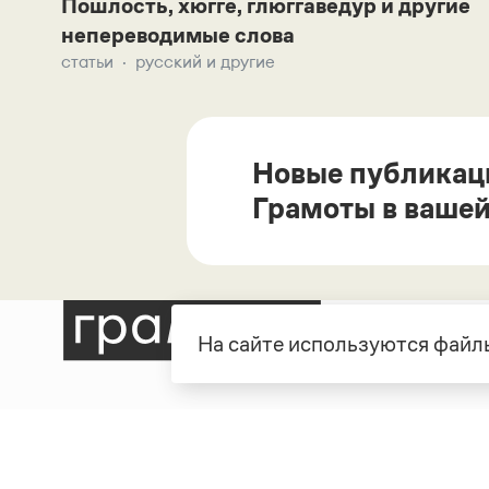
Пошлость, хюгге, глюггаведур и другие
непереводимые слова
статьи
русский и другие
Новые публикац
Грамоты в вашей
На сайте используются файлы
Рубрики
О про
Справочная служба
О порт