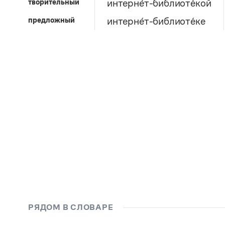
творительный
интерне́т-библиоте́кой
предложный
интерне́т-библиоте́ке
РЯДОМ В СЛОВАРЕ