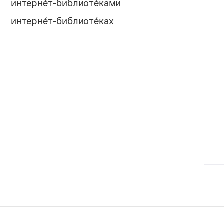
интерне́т-библиоте́ками
интерне́т-библиоте́ках