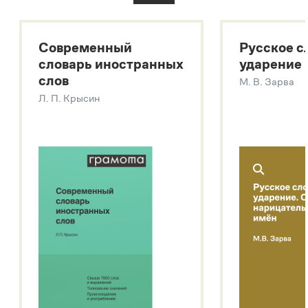
Большой толковый словарь русского языка
Большой толковый словарь русских существительных
Современный
Русское с
Большой толковый словарь русских глаголов
словарь иностранных
ударение
Современный словарь иностранных слов
слов
М. В. Зарва
Звук – технология синтеза платформы
SaluteSpeech
Л. П. Крысин
Подробнее о метасловаре