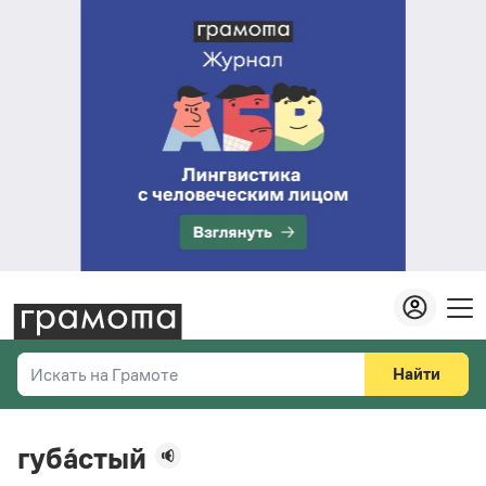
Найти
Искать на Грамоте
Везде
Справочная служба
губа́стый