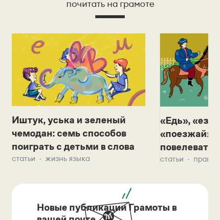
почитать на грамоте
Иштук, уська и зеленый
«Едь», «езж
чемодан: семь способов
«поезжай»? 
поиграть с детьми в слова
повелевать 
статьи
жизнь языка
статьи
правил
Новые публикации Грамоты в
вашей почте