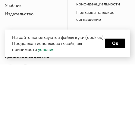
конфиденциальности
Учебник
Пользовательское
Издательство
соглашение
На сайте используются файлы куки (cookies).
Продолжая использовать сайт, вы
Ок
принимаете
условия
Грамота в соцсетях
Функционирует при финансовой поддержке Министерства
цифрового развития, связи и массовых коммуникаций
Российской Федерации
Перейти на старую версию
Грамоты
© Грамота.ru, 2000 – 2026