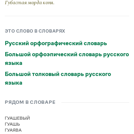
Губастая морда коня.
Статьи
Монологи
Интервью
Лекции и подкасты
Рекомендуем
ЭТО СЛОВО В СЛОВАРЯХ
Русский орфографический словарь
Учебник Грамоты
Большой орфоэпический словарь русского
языка
Правила русского языка: от азов до тонкостей
Интерактивные упражнения: от простого к сложному
Большой толковый словарь русского
Скороговорки
языка
Издательство
РЯДОМ В СЛОВАРЕ
Словари
Научпоп
ГУАШЕВЫЙ
Учебники и справочники
ГУАШЬ
Все книги
ГУАЯВА