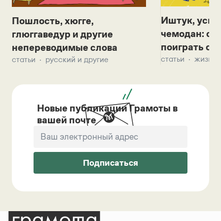
Иштук, уськ
Пошлость, хюгге,
чемодан: се
глюггаведур и другие
поиграть с д
непереводимые слова
статьи
жизнь 
статьи
русский и другие
Новые публикации Грамоты в
вашей почте
Подписаться