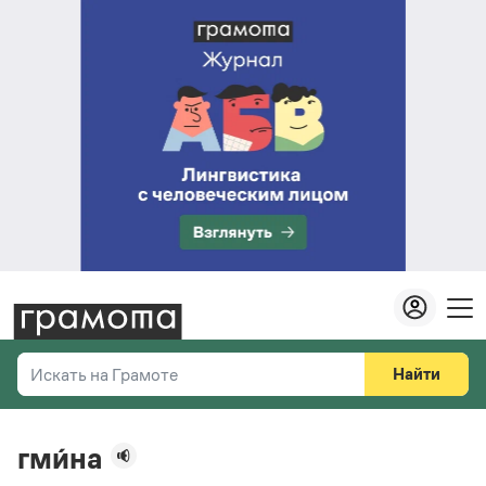
Найти
Искать на Грамоте
Везде
Справочная служба
гми́на