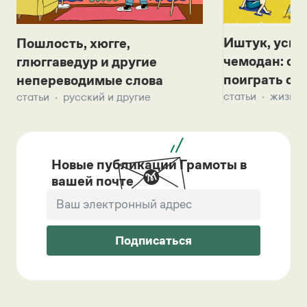
Иштук, уськ
Пошлость, хюгге,
чемодан: се
глюггаведур и другие
поиграть с д
непереводимые слова
статьи
жизнь 
статьи
русский и другие
Новые публикации Грамоты в
вашей почте
Подписаться