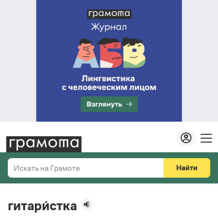
Найти
Искать на Грамоте
Везде
Справочная служба
гитари́стка