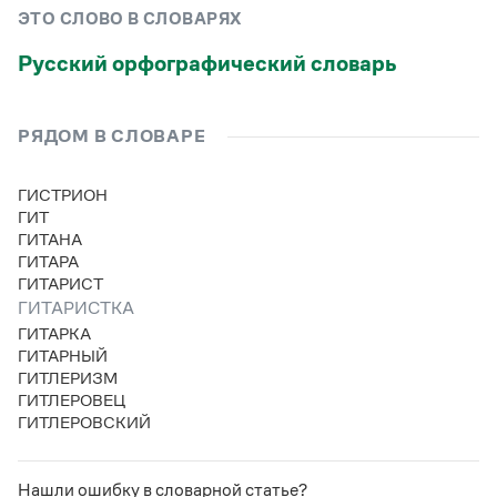
Управление в русском языке
Правила русской орфографии и пунктуации
Словари русского языка как государственного
ЭТО СЛОВО В СЛОВАРЯХ
Словарь русских имён
(1956)
Словарь методических терминов
Русский орфографический словарь
Справочники
РЯДОМ В СЛОВАРЕ
Правила русской орфографии и пунктуации
Русский язык. Краткий теоретический курс
ГИСТРИОН
для школьников
ГИТ
Письмовник
ГИТАНА
Справочник по пунктуации
ГИТАРА
Словарь-справочник трудностей
ГИТАРИСТ
Справочник по фразеологии
Азбучные истины
ГИТАРИСТКА
Словарь-справочник непростые слова
ГИТАРКА
Все справочники портала
ГИТАРНЫЙ
ГИТЛЕРИЗМ
ГИТЛЕРОВЕЦ
ГИТЛЕРОВСКИЙ
Журнал
Новости и события
Нашли ошибку в словарной статье?