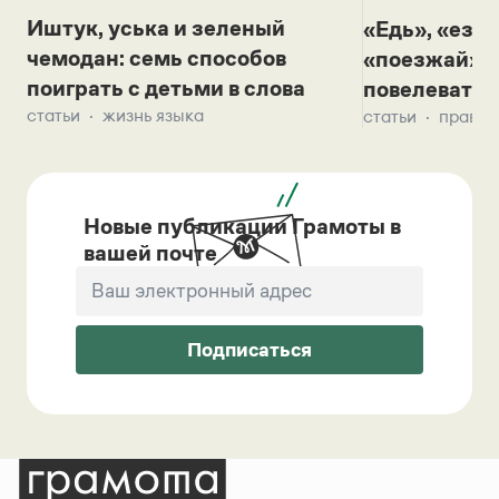
Иштук, уська и зеленый
«Едь», «езж
чемодан: семь способов
«поезжай»? 
поиграть с детьми в слова
повелевать 
статьи
жизнь языка
статьи
правил
Новые публикации Грамоты в
вашей почте
Подписаться