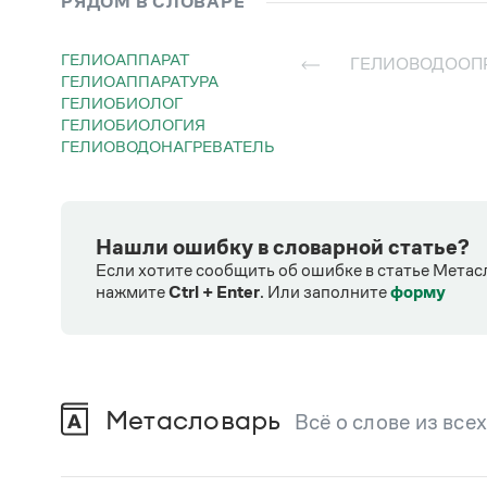
РЯДОМ В СЛОВАРЕ
ГЕЛИОАППАРАТ
ГЕЛИОВОДООП
ГЕЛИОАППАРАТУРА
ГЕЛИОБИОЛОГ
ГЕЛИОБИОЛОГИЯ
ГЕЛИОВОДОНАГРЕВАТЕЛЬ
Нашли ошибку в словарной статье?
Если хотите сообщить об ошибке в статье Метас
нажмите
Ctrl + Enter
.
Или заполните
форму
Метасловарь
Всё о слове из все
В метасловаре Грамоты в удобном виде со