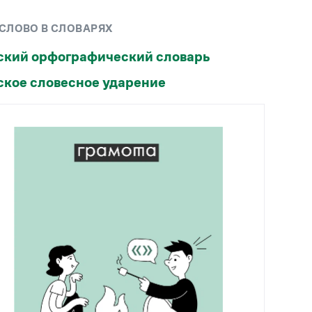
Рекомендуем
 СЛОВО В СЛОВАРЯХ
Учебник Грамоты
ский орфографический словарь
ское словесное ударение
Правила русского языка: от азов до тонкостей
Интерактивные упражнения: от простого к
сложному
Скороговорки
Издательство
Словари
Научпоп
Учебники и справочники
Все книги