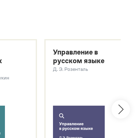
Управление в
х
русском языке
Д. Э. Розенталь
Щукин