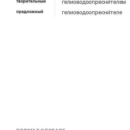
творительный
гелиоводоопресни́телем
предложный
гелиоводоопресни́теле