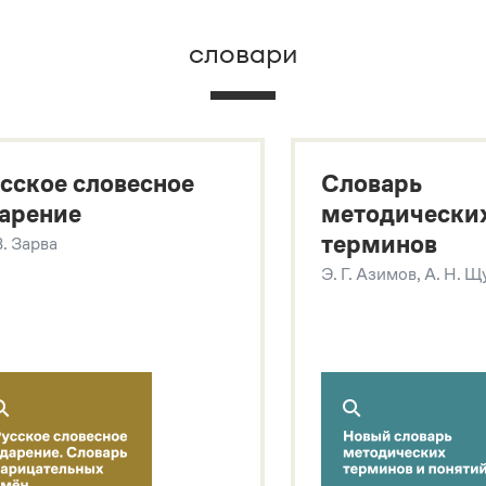
словари
х
сское словесное
Словарь
арение
методически
терминов
В. Зарва
Э. Г. Азимов, А. Н. 