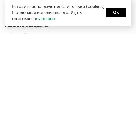
На сайте используются файлы куки (cookies).
Продолжая использовать сайт, вы
Ок
принимаете
условия
Грамота в соцсетях
Функционирует при финансовой поддержке Министерства
цифрового развития, связи и массовых коммуникаций
Российской Федерации
Перейти на старую версию
Грамоты
© Грамота.ru, 2000 – 2026
Свидетельство о регистрации СМИ: ЭЛ № ФС 77 - 84700,
выдано 10.02.2023
Дизайн — Мария Екимова /
Мотка