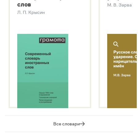
слов
М. В. Зарва
Звук – технология синтеза платформы
SaluteSpeech
Л. П. Крысин
Подробнее о метасловаре
Все словари