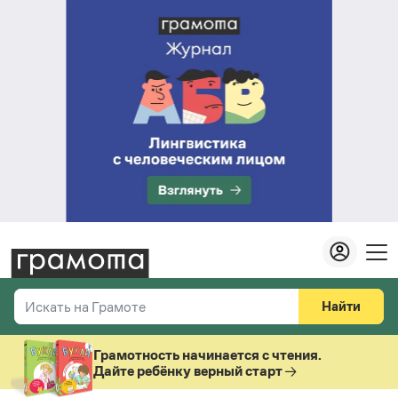
Найти
Искать на Грамоте
Везде
Справочная служба