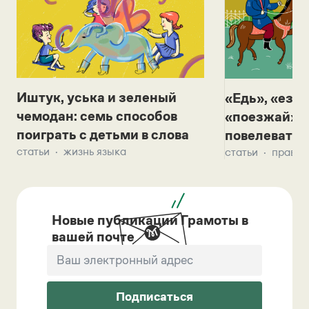
Иштук, уська и зеленый
«Едь», «езж
чемодан: семь способов
«поезжай»? 
поиграть с детьми в слова
повелевать 
статьи
жизнь языка
статьи
правил
Новые публикации Грамоты в
вашей почте
Подписаться