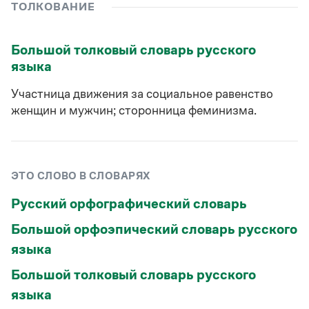
Управление в русском языке
Правила русской орфографии и пунктуации
ТОЛКОВАНИЕ
Словари русского языка как государственного
Словарь русских имён
(1956)
Словарь методических терминов
Большой толковый словарь русского
языка
Справочники
Участница движения за социальное равенство
Правила русской орфографии и пунктуации
Русский язык. Краткий теоретический курс
женщин и мужчин; сторонница феминизма.
для школьников
Письмовник
Справочник по пунктуации
Словарь-справочник трудностей
ЭТО СЛОВО В СЛОВАРЯХ
Справочник по фразеологии
Азбучные истины
Русский орфографический словарь
Словарь-справочник непростые слова
Все справочники портала
Большой орфоэпический словарь русского
языка
Журнал
Большой толковый словарь русского
языка
Новости и события