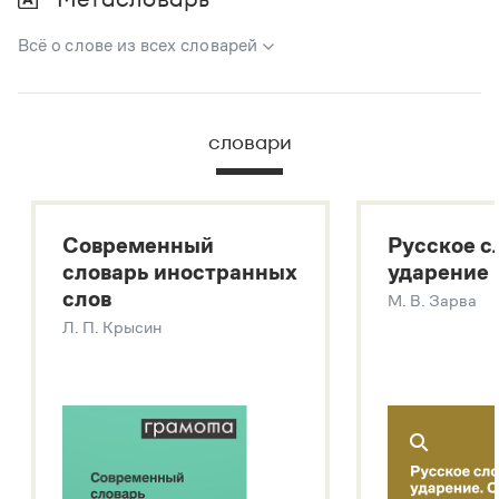
Всё о слове из всех словарей
В метасловаре Грамоты в удобном виде собрана вся
информация из следующих словарей:
словари
Русский орфографический словарь
Большой толковый словарь русского языка
Большой толковый словарь русских существительных
Современный
Русское с
Большой толковый словарь русских глаголов
словарь иностранных
ударение
Современный словарь иностранных слов
слов
М. В. Зарва
Звук – технология синтеза платформы
SaluteSpeech
Л. П. Крысин
Подробнее о метасловаре