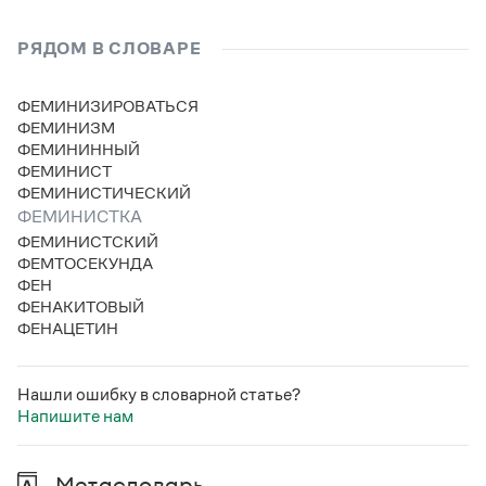
Статьи
Монологи
РЯДОМ В СЛОВАРЕ
Интервью
Лекции и подкасты
Рекомендуем
ФЕМИНИЗИРОВАТЬСЯ
ФЕМИНИЗМ
ФЕМИНИННЫЙ
ФЕМИНИСТ
Учебник Грамоты
ФЕМИНИСТИЧЕСКИЙ
ФЕМИНИСТКА
Правила русского языка: от азов до тонкостей
ФЕМИНИСТСКИЙ
Интерактивные упражнения: от простого к сложному
ФЕМТОСЕКУНДА
Скороговорки
ФЕН
ФЕНАКИТОВЫЙ
ФЕНАЦЕТИН
Издательство
Нашли ошибку в словарной статье?
Словари
Напишите нам
Научпоп
Учебники и справочники
Все книги
Метасловарь