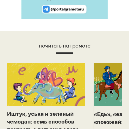
почитать на грамоте
Иштук, уська и зеленый
«Едь», «езж
чемодан: семь способов
«поезжай»? 