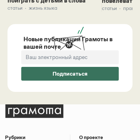
поиграть с детьми в слова
повелевать 
статьи
жизнь языка
статьи
правил
Новые публикации Грамоты в
вашей почте
Подписаться
Рубрики
О проекте