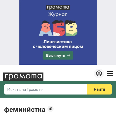
Найти
Искать на Грамоте
Везде
Справочная служба
фемини́стка