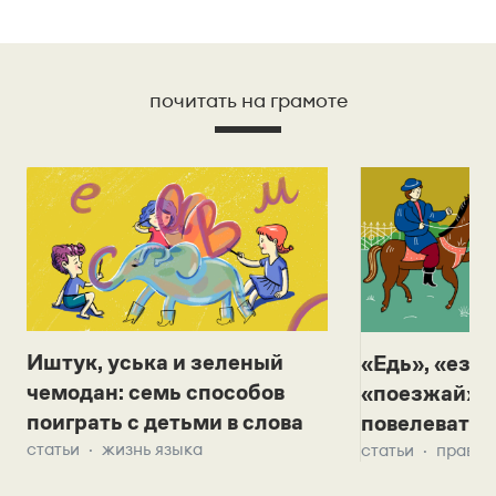
почитать на грамоте
Иштук, уська и зеленый
«Едь», «езж
чемодан: семь способов
«поезжай»? 
поиграть с детьми в слова
повелевать 
статьи
жизнь языка
статьи
правил