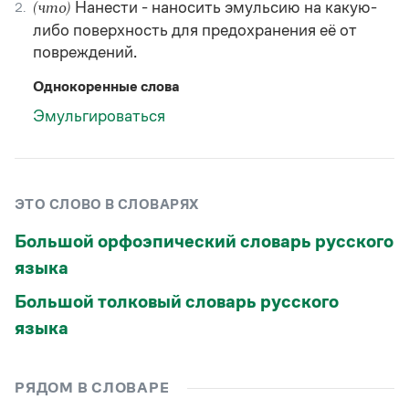
Нанести - наносить эмульсию на какую-
2.
(что)
Статьи
Монологи
либо поверхность для предохранения её от
Интервью
повреждений.
Лекции и подкасты
Рекомендуем
Однокоренные слова
Эмульгироваться
Учебник Грамоты
Правила русского языка: от азов до тонкостей
ЭТО СЛОВО В СЛОВАРЯХ
Интерактивные упражнения: от простого к сложному
Скороговорки
Большой орфоэпический словарь русского
языка
Большой толковый словарь русского
Издательство
языка
Словари
Научпоп
Учебники и справочники
РЯДОМ В СЛОВАРЕ
Все книги