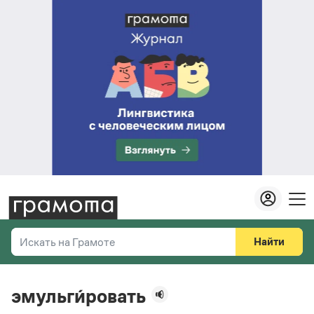
Найти
Искать на Грамоте
Везде
Справочная служба
эмульги́ровать