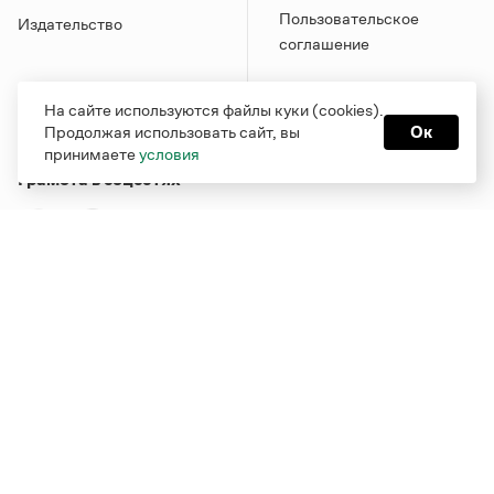
Пользовательское
Издательство
соглашение
На сайте используются файлы куки (cookies).
Продолжая использовать сайт, вы
Ок
принимаете
условия
Грамота в соцсетях
Функционирует при финансовой поддержке Министерства
цифрового развития, связи и массовых коммуникаций
Российской Федерации
Перейти на старую версию
Грамоты
© Грамота.ru, 2000 – 2026
Свидетельство о регистрации СМИ: ЭЛ № ФС 77 - 84700,