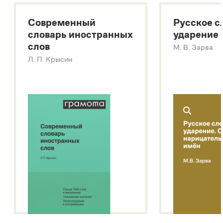
Большой толковый словарь русских существительных
Современный
Русское с
Большой толковый словарь русских глаголов
словарь иностранных
ударение
Современный словарь иностранных слов
слов
М. В. Зарва
Звук – технология синтеза платформы
SaluteSpeech
Л. П. Крысин
Подробнее о метасловаре