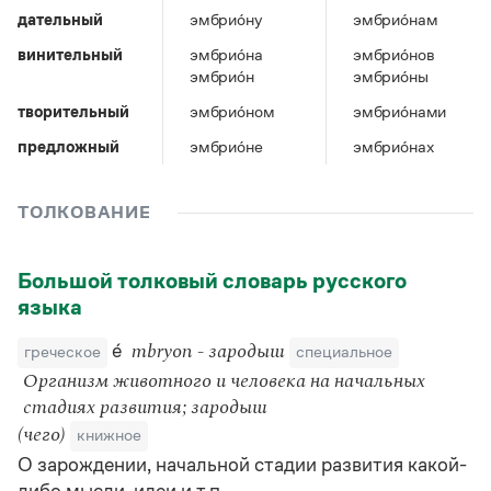
Управление в русском языке
Правила русской орфографии и пунктуации
Словари русского языка как государственного
дательный
эмбрио́ну
эмбрио́нам
Словарь русских имён
(1956)
винительный
эмбрио́на
эмбрио́нов
Словарь методических терминов
эмбрио́н
эмбрио́ны
Справочники
творительный
эмбрио́ном
эмбрио́нами
предложный
эмбрио́не
эмбрио́нах
Правила русской орфографии и пунктуации
Русский язык. Краткий теоретический курс
для школьников
ТОЛКОВАНИЕ
Письмовник
Справочник по пунктуации
Словарь-справочник трудностей
Большой толковый словарь русского
Справочник по фразеологии
Азбучные истины
языка
Словарь-справочник непростые слова
Все справочники портала
е́
греческое
mbryon - зародыш
специальное
Организм животного и человека на начальных
стадиях развития; зародыш
Журнал
(чего)
книжное
О зарождении, начальной стадии развития какой-
Новости и события