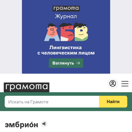
Найти
Искать на Грамоте
Везде
Справочная служба
эмбрио́н