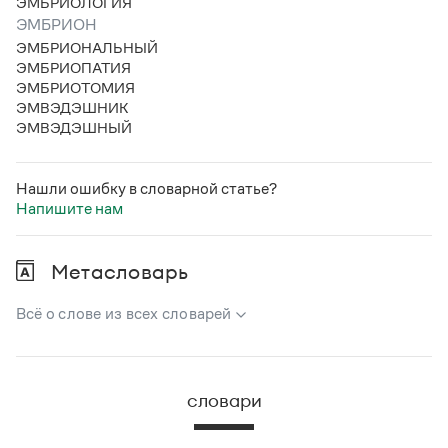
ЭМБРИОЛОГИЯ
ЭМБРИОН
ЭМБРИОНАЛЬНЫЙ
ЭМБРИОПАТИЯ
ЭМБРИОТОМИЯ
ЭМВЭДЭШНИК
ЭМВЭДЭШНЫЙ
Нашли ошибку в словарной статье?
Напишите нам
Метасловарь
Всё о слове из всех словарей
В метасловаре Грамоты в удобном виде собрана вся
информация из следующих словарей:
словари
Русский орфографический словарь
Большой толковый словарь русского языка