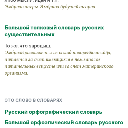
либо мысли, идеи и т.п.
Статьи
Эмбрион оперы. Эмбрион будущей теории.
Монологи
Интервью
Лекции и подкасты
Рекомендуем
Большой толковый словарь русских
существительных
То же, что зародыш.
Учебник Грамоты
Эмбрион развивается из оплодотворенного яйца,
питается за счет имеющихся в нем запасов
Правила русского языка: от азов до тонкостей
Интерактивные упражнения: от простого к сложному
питательных веществ или за счет материнского
Скороговорки
организма.
Издательство
ЭТО СЛОВО В СЛОВАРЯХ
Словари
Русский орфографический словарь
Научпоп
Учебники и справочники
Большой орфоэпический словарь русского
Все книги