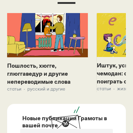
Иштук, уськ
Пошлость, хюгге,
чемодан: се
глюггаведур и другие
поиграть с д
непереводимые слова
статьи
жизнь 
статьи
русский и другие
Новые публикации Грамоты в
вашей почте