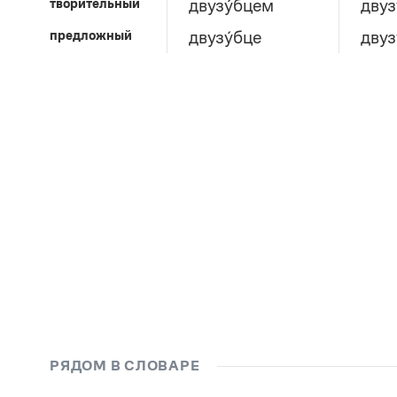
творительный
двузу́бцем
двуз
предложный
двузу́бце
двуз
РЯДОМ В СЛОВАРЕ