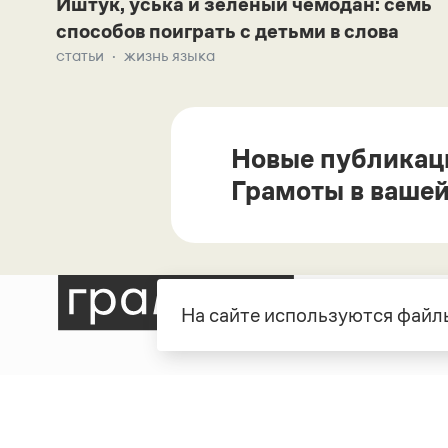
Иштук, уська и зеленый чемодан: семь
способов поиграть с детьми в слова
статьи
жизнь языка
Новые публикац
Грамоты в вашей
На сайте используются файлы
Рубрики
О про
Справочная служба
О порт