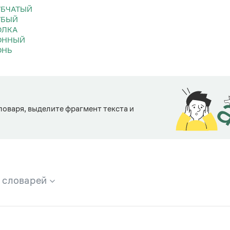
УБЧАТЫЙ
УБЫЙ
ОЛКА
КОННЫЙ
ОНЬ
ловаря, выделите фрагмент текста и
х словарей
брана вся информация из следующих словарей: