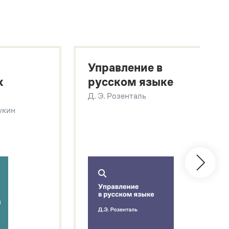
Управление в
х
русском языке
Д. Э. Розенталь
Щукин