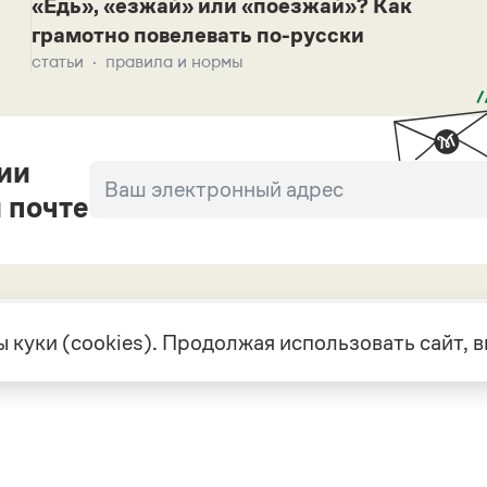
«Едь», «езжай» или «поезжай»? Как
грамотно повелевать по-русски
статьи
правила и нормы
ии
 почте
 куки (cookies). Продолжая использовать сайт,
екте
Грамота в соцсетях
але
VK