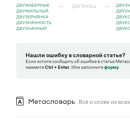
ДВУЖАБЕРНЫЕ
ДВУЗ
ДВУЗУБЕЦ
ДВУЖИЛЬНЫЙ
ДВУЗ
ДВУЗЕРНЯНКА
ДВУК
ДВУЗНАЧНОСТЬ
ДВУ
ДВУЗНАЧНЫЙ
ДВУК
Нашли ошибку в словарной статье?
Если хотите сообщить об ошибке в статье Метас
нажмите
Ctrl + Enter
.
Или заполните
форму
Метасловарь
Всё о слове из все
В метасловаре Грамоты в удобном виде со
Русский орфографический словарь