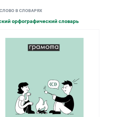
Рекомендуем
 СЛОВО В СЛОВАРЯХ
Учебник Грамоты
ский орфографический словарь
Правила русского языка: от азов до тонкостей
Интерактивные упражнения: от простого к
сложному
Скороговорки
Издательство
Словари
Научпоп
Учебники и справочники
Все книги