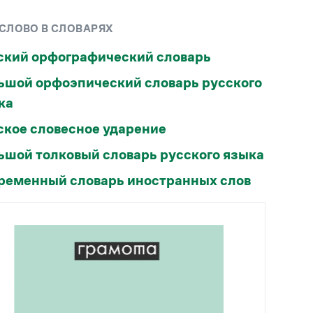
Рекомендуем
 СЛОВО В СЛОВАРЯХ
Учебник Грамоты
ский орфографический словарь
ьшой орфоэпический словарь русского
Правила русского языка: от азов до тонкостей
Интерактивные упражнения: от простого к
ка
сложному
ское словесное ударение
Скороговорки
ьшой толковый словарь русского языка
Издательство
ременный словарь иностранных слов
Словари
Научпоп
Учебники и справочники
Все книги