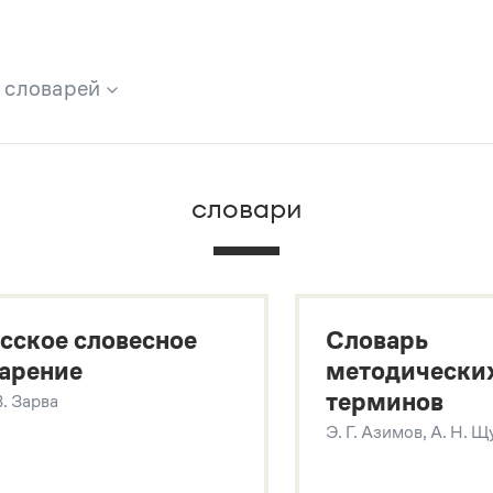
х словарей
брана вся информация из следующих словарей:
словари
х
сское словесное
Словарь
арение
методически
терминов
В. Зарва
Э. Г. Азимов, А. Н. 