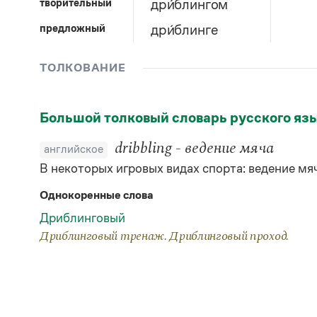
творительный
дри́блингом
предложный
дри́блинге
ТОЛКОВАНИЕ
Большой толковый словарь русского яз
dribbling - ведение мяча
английское
В некоторых игровых видах спорта: ведение мя
Однокоренные слова
Дриблинговый
Дриблинговый тренаж. Дриблинговый проход.