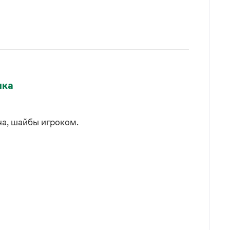
ыка
ча, шайбы игроком.