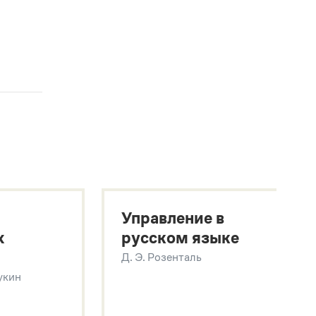
Управление в
х
русском языке
Д. Э. Розенталь
Щукин