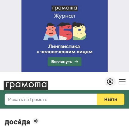
Найти
Искать на Грамоте
Везде
Справочная служба
доса́да