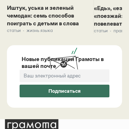
Иштук, уська и зеленый
«Едь», «езж
чемодан: семь способов
«поезжай»? 
поиграть с детьми в слова
повелевать 
статьи
жизнь языка
статьи
правил
Новые публикации Грамоты в
вашей почте
Подписаться