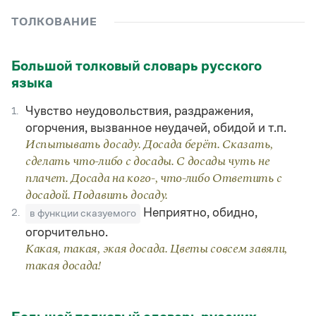
Управление в русском языке
Правила русской орфографии и пунктуации
Словари русского языка как государственного
Словарь русских имён
(1956)
ТОЛКОВАНИЕ
Словарь методических терминов
Большой толковый словарь русского
Справочники
языка
Правила русской орфографии и пунктуации
Чувство неудовольствия, раздражения,
Русский язык. Краткий теоретический курс
1.
для школьников
огорчения, вызванное неудачей, обидой и т.п.
Письмовник
Испытывать досаду. Досада берёт. Сказать,
Справочник по пунктуации
сделать что-либо с досады. С досады чуть не
Словарь-справочник трудностей
плачет. Досада на кого-, что-либо Ответить с
Справочник по фразеологии
досадой. Подавить досаду.
Азбучные истины
Словарь-справочник непростые слова
Неприятно, обидно,
2.
в функции сказуемого
Все справочники портала
огорчительно.
Какая, такая, экая досада. Цветы совсем завяли,
такая досада!
Журнал
Новости и события