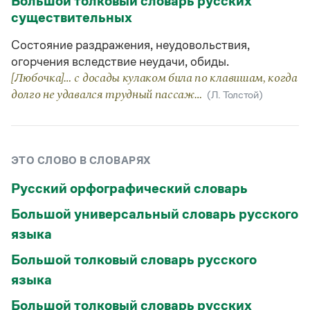
Большой толковый словарь русских
Статьи
существительных
Монологи
Интервью
Состояние раздражения, неудовольствия,
Лекции и подкасты
огорчения вследствие неудачи, обиды.
Рекомендуем
[Любочка]… с досады кулаком била по клавишам, когда
долго не удавался трудный пассаж…
(Л. Толстой)
Учебник Грамоты
Правила русского языка: от азов до тонкостей
Интерактивные упражнения: от простого к сложному
ЭТО СЛОВО В СЛОВАРЯХ
Скороговорки
Русский орфографический словарь
Большой универсальный словарь русского
Издательство
языка
Словари
Большой толковый словарь русского
Научпоп
языка
Учебники и справочники
Все книги
Большой толковый словарь русских