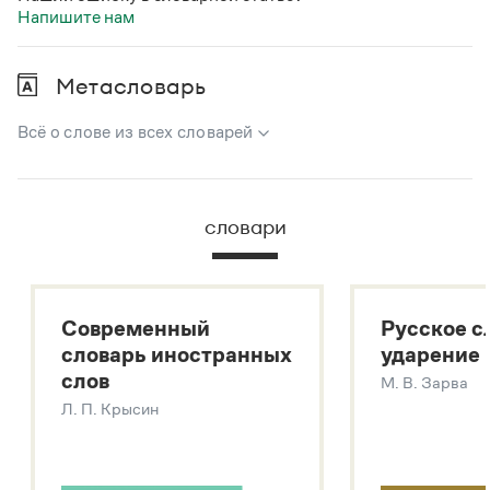
Напишите нам
Метасловарь
Всё о слове из всех словарей
В метасловаре Грамоты в удобном виде собрана вся
информация из следующих словарей:
словари
Русский орфографический словарь
Большой толковый словарь русского языка
Большой толковый словарь русских существительных
Современный
Русское с
Большой толковый словарь русских глаголов
словарь иностранных
ударение
Современный словарь иностранных слов
слов
М. В. Зарва
Звук – технология синтеза платформы
SaluteSpeech
Л. П. Крысин
Подробнее о метасловаре