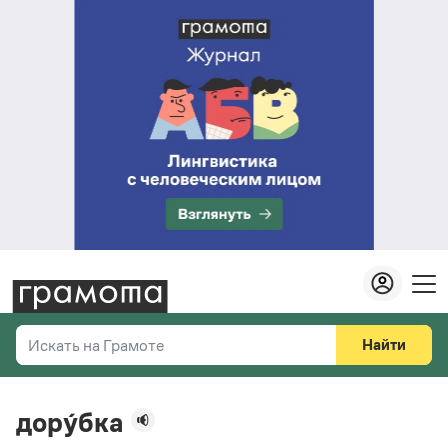
Найти
Искать на Грамоте
Везде
Справочная служба
дору́бка