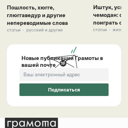
Иштук, уськ
Пошлость, хюгге,
чемодан: се
глюггаведур и другие
поиграть с д
непереводимые слова
статьи
жизнь 
статьи
русский и другие
Новые публикации Грамоты в
вашей почте
Подписаться