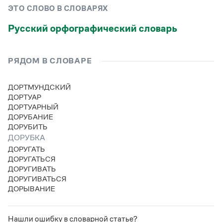
Управление в русском языке
Правила русской орфографии и пунктуации
Словари русского языка как государственного
ЭТО СЛОВО В СЛОВАРЯХ
Словарь русских имён
(1956)
Словарь методических терминов
Русский орфографический словарь
Справочники
РЯДОМ В СЛОВАРЕ
Правила русской орфографии и пунктуации
Русский язык. Краткий теоретический курс
ДОРТМУНДСКИЙ
для школьников
ДОРТУАР
Письмовник
ДОРТУАРНЫЙ
Справочник по пунктуации
ДОРУБАНИЕ
Словарь-справочник трудностей
ДОРУБИТЬ
Справочник по фразеологии
Азбучные истины
ДОРУБКА
Словарь-справочник непростые слова
ДОРУГАТЬ
Все справочники портала
ДОРУГАТЬСЯ
ДОРУГИВАТЬ
ДОРУГИВАТЬСЯ
ДОРЫВАНИЕ
Журнал
Новости и события
Нашли ошибку в словарной статье?