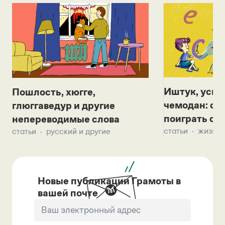
Иштук, уськ
Пошлость, хюгге,
чемодан: се
глюггаведур и другие
поиграть с д
непереводимые слова
статьи
жизнь 
статьи
русский и другие
Новые публикации Грамоты в
вашей почте