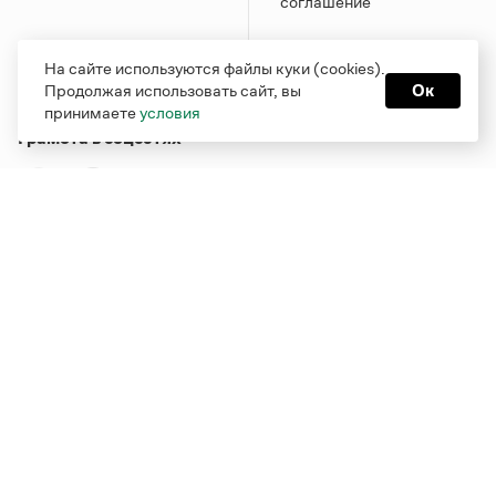
соглашение
На сайте используются файлы куки (cookies).
Продолжая использовать сайт, вы
Ок
принимаете
условия
Грамота в соцсетях
Функционирует при финансовой поддержке Министерства
цифрового развития, связи и массовых коммуникаций
Российской Федерации
Перейти на старую версию
Грамоты
© Грамота.ru, 2000 – 2026
Свидетельство о регистрации СМИ: ЭЛ № ФС 77 - 84700,
выдано 10.02.2023
Дизайн — Мария Екимова /
Мотка