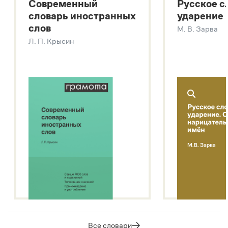
Современный
Русское с
Большой толковый словарь русских глаголов
словарь иностранных
ударение
Современный словарь иностранных слов
слов
М. В. Зарва
Звук – технология синтеза платформы
SaluteSpeech
Л. П. Крысин
Подробнее о метасловаре
Все словари