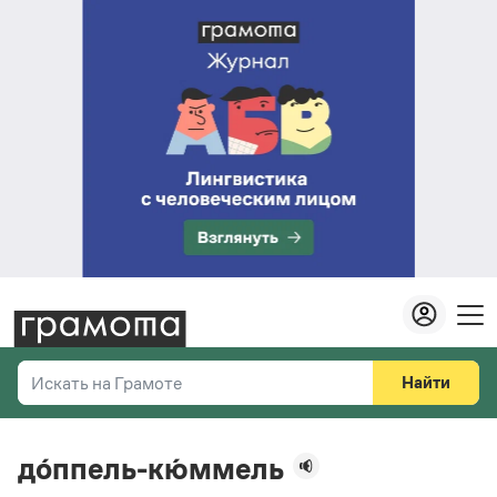
Найти
Искать на Грамоте
Везде
Справочная служба
до́ппель-кю́ммель