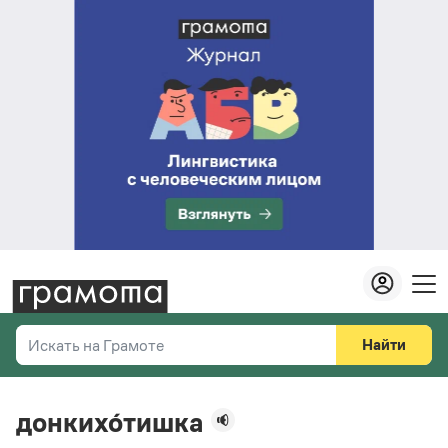
Найти
Искать на Грамоте
Везде
Справочная служба
донкихо́тишка