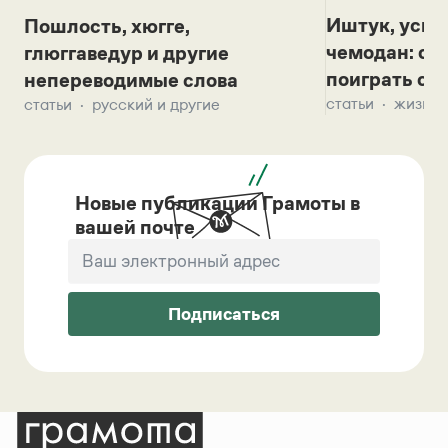
Иштук, уськ
Пошлость, хюгге,
чемодан: се
глюггаведур и другие
поиграть с д
непереводимые слова
статьи
жизнь 
статьи
русский и другие
Новые публикации Грамоты в
вашей почте
Подписаться