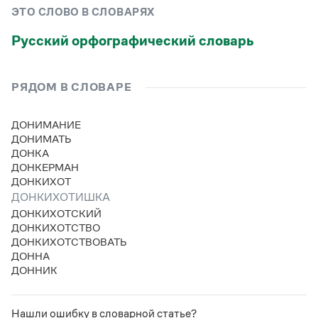
Управление в русском языке
Правила русской орфографии и пунктуации
Словари русского языка как государственного
ЭТО СЛОВО В СЛОВАРЯХ
Словарь русских имён
(1956)
Словарь методических терминов
Русский орфографический словарь
Справочники
РЯДОМ В СЛОВАРЕ
Правила русской орфографии и пунктуации
Русский язык. Краткий теоретический курс
ДОНИМАНИЕ
для школьников
ДОНИМАТЬ
Письмовник
ДОНКА
Справочник по пунктуации
ДОНКЕРМАН
Словарь-справочник трудностей
ДОНКИХОТ
Справочник по фразеологии
Азбучные истины
ДОНКИХОТИШКА
Словарь-справочник непростые слова
ДОНКИХОТСКИЙ
Все справочники портала
ДОНКИХОТСТВО
ДОНКИХОТСТВОВАТЬ
ДОННА
ДОННИК
Журнал
Новости и события
Нашли ошибку в словарной статье?