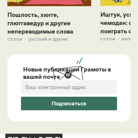
Иштук, уськ
Пошлость, хюгге,
чемодан: се
глюггаведур и другие
поиграть с д
непереводимые слова
статьи
жизнь 
статьи
русский и другие
Новые публикации Грамоты в
вашей почте
Подписаться