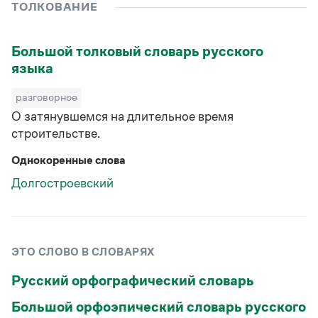
Управление в русском языке
Правила русской орфографии и пунктуации
ТОЛКОВАНИЕ
Словари русского языка как государственного
Словарь русских имён
(1956)
Словарь методических терминов
Большой толковый словарь русского
языка
Справочники
разговорное
Правила русской орфографии и пунктуации
Русский язык. Краткий теоретический курс
О затянувшемся на длительное время
для школьников
строительстве.
Письмовник
Справочник по пунктуации
Однокоренные слова
Словарь-справочник трудностей
Долгостроевский
Справочник по фразеологии
Азбучные истины
Словарь-справочник непростые слова
Все справочники портала
ЭТО СЛОВО В СЛОВАРЯХ
Русский орфографический словарь
Журнал
Большой орфоэпический словарь русского
Новости и события