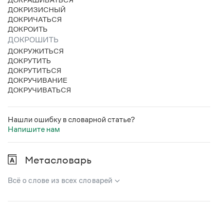
Статьи
ДОКРИЗИСНЫЙ
Монологи
ДОКРИЧАТЬСЯ
Интервью
ДОКРОИТЬ
Лекции и подкасты
ДОКРОШИТЬ
Рекомендуем
ДОКРУЖИТЬСЯ
ДОКРУТИТЬ
ДОКРУТИТЬСЯ
ДОКРУЧИВАНИЕ
Учебник Грамоты
ДОКРУЧИВАТЬСЯ
Правила русского языка: от азов до тонкостей
Интерактивные упражнения: от простого к сложному
Нашли ошибку в словарной статье?
Скороговорки
Напишите нам
Метасловарь
Издательство
Всё о слове из всех словарей
Словари
Научпоп
Учебники и справочники
В метасловаре Грамоты в удобном виде собрана вся
Все книги
информация из следующих словарей: