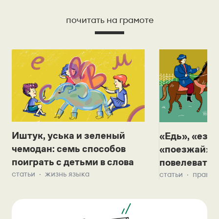
почитать на грамоте
Иштук, уська и зеленый
«Едь», «езж
чемодан: семь способов
«поезжай»? 
поиграть с детьми в слова
повелевать 
статьи
жизнь языка
статьи
правил