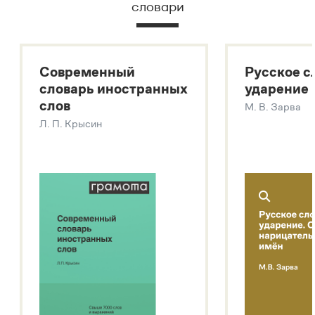
словари
Русский орфографический словарь
Большой толковый словарь русского языка
Большой толковый словарь русских существительных
Современный
Русское с
Большой толковый словарь русских глаголов
словарь иностранных
ударение
Современный словарь иностранных слов
слов
М. В. Зарва
Звук – технология синтеза платформы
SaluteSpeech
Л. П. Крысин
Подробнее о метасловаре