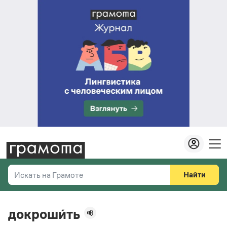
Найти
Искать на Грамоте
Везде
Справочная служба
докроши́ть