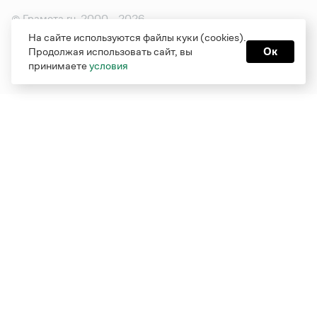
© Грамота.ru, 2000 – 2026
Свидетельство о регистрации СМИ: ЭЛ № ФС 77 - 84700,
На сайте используются файлы куки (cookies).
выдано 10.02.2023
Продолжая использовать сайт, вы
Ок
Дизайн — Мария Екимова /
Мотка
принимаете
условия
Реклама