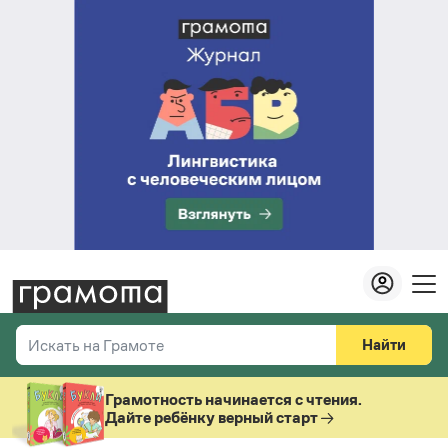
Найти
Искать на Грамоте
Везде
Справочная служба