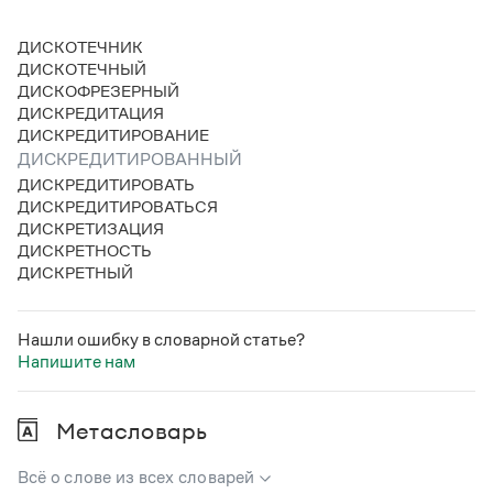
Статьи
Монологи
ДИСКОТЕЧНИК
Интервью
ДИСКОТЕЧНЫЙ
Лекции и подкасты
ДИСКОФРЕЗЕРНЫЙ
Рекомендуем
ДИСКРЕДИТАЦИЯ
ДИСКРЕДИТИРОВАНИЕ
ДИСКРЕДИТИРОВАННЫЙ
ДИСКРЕДИТИРОВАТЬ
Учебник Грамоты
ДИСКРЕДИТИРОВАТЬСЯ
ДИСКРЕТИЗАЦИЯ
Правила русского языка: от азов до тонкостей
ДИСКРЕТНОСТЬ
Интерактивные упражнения: от простого к сложному
ДИСКРЕТНЫЙ
Скороговорки
Нашли ошибку в словарной статье?
Напишите нам
Издательство
Словари
Метасловарь
Научпоп
Учебники и справочники
Все книги
Всё о слове из всех словарей