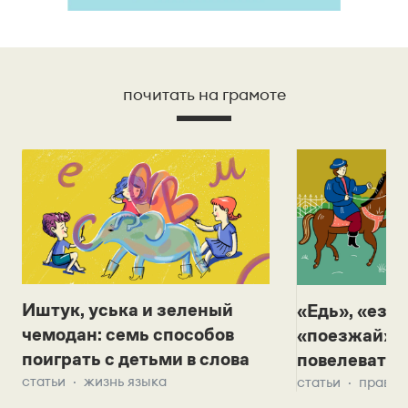
почитать на грамоте
Иштук, уська и зеленый
«Едь», «езж
чемодан: семь способов
«поезжай»? 
поиграть с детьми в слова
повелевать 
статьи
жизнь языка
статьи
правил