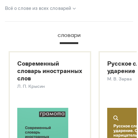
Всё о слове из всех словарей
В метасловаре Грамоты в удобном виде собрана вся
информация из следующих словарей:
словари
Русский орфографический словарь
Большой толковый словарь русского языка
Большой толковый словарь русских существительных
Современный
Русское с
Большой толковый словарь русских глаголов
словарь иностранных
ударение
Современный словарь иностранных слов
слов
М. В. Зарва
Звук – технология синтеза платформы
SaluteSpeech
Л. П. Крысин
Подробнее о метасловаре