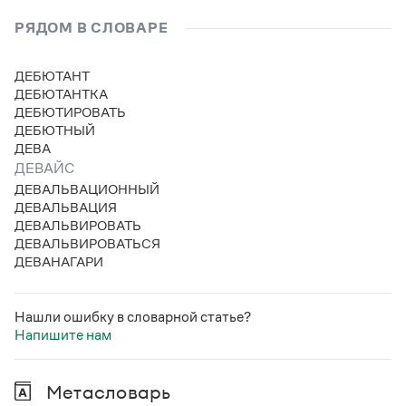
Статьи
Монологи
РЯДОМ В СЛОВАРЕ
Интервью
Лекции и подкасты
ДЕБЮТАНТ
Рекомендуем
ДЕБЮТАНТКА
ДЕБЮТИРОВАТЬ
ДЕБЮТНЫЙ
ДЕВА
Учебник Грамоты
ДЕВАЙС
ДЕВАЛЬВАЦИОННЫЙ
Правила русского языка: от азов до тонкостей
ДЕВАЛЬВАЦИЯ
Интерактивные упражнения: от простого к сложному
ДЕВАЛЬВИРОВАТЬ
Скороговорки
ДЕВАЛЬВИРОВАТЬСЯ
ДЕВАНАГАРИ
Издательство
Нашли ошибку в словарной статье?
Напишите нам
Словари
Научпоп
Учебники и справочники
Метасловарь
Все книги