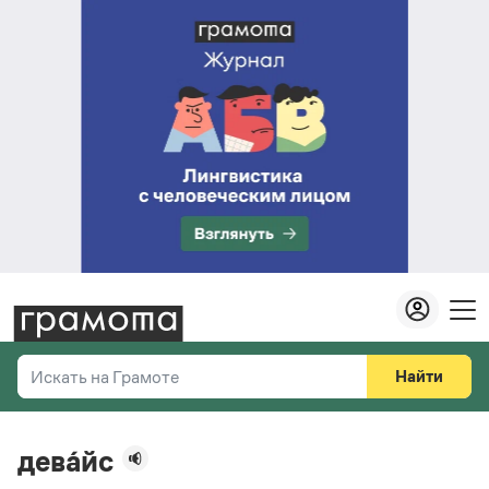
Найти
Искать на Грамоте
Везде
Справочная служба
дева́йс