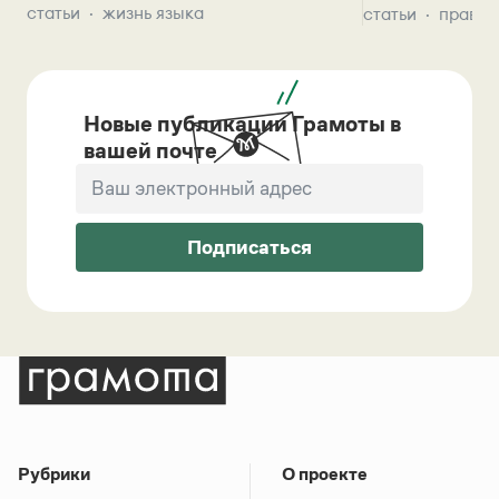
статьи
жизнь языка
статьи
правил
Новые публикации Грамоты в
вашей почте
Подписаться
Рубрики
О проекте