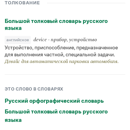
Управление в русском языке
Правила русской орфографии и пунктуации
ТОЛКОВАНИЕ
Словари русского языка как государственного
Словарь русских имён
(1956)
Словарь методических терминов
Большой толковый словарь русского
языка
Справочники
английское
device - прибор, устройство
Правила русской орфографии и пунктуации
Русский язык. Краткий теоретический курс
Устройство, приспособление, предназначенное
для школьников
для выполнения частной, специальной задачи.
Письмовник
Девайс для автоматической парковки автомобиля.
Справочник по пунктуации
Словарь-справочник трудностей
Справочник по фразеологии
Азбучные истины
Словарь-справочник непростые слова
ЭТО СЛОВО В СЛОВАРЯХ
Все справочники портала
Русский орфографический словарь
Большой толковый словарь русского
Журнал
языка
Новости и события