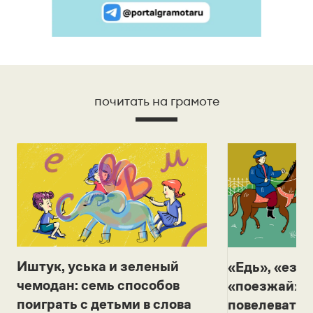
почитать на грамоте
Иштук, уська и зеленый
«Едь», «езж
чемодан: семь способов
«поезжай»? 
поиграть с детьми в слова
повелевать 