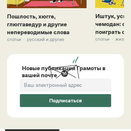
Иштук, уськ
Пошлость, хюгге,
чемодан: се
глюггаведур и другие
поиграть с д
непереводимые слова
статьи
жизнь 
статьи
русский и другие
Новые публикации Грамоты в
вашей почте
Подписаться