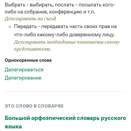
Статьи
Выбрать - выбирать, послать - посылать кого-
Монологи
либо на собрание, конференцию и т.п.
Интервью
Делегировать на съезд.
Лекции и подкасты
Передать - передавать часть своих прав на
Рекомендуем
что-либо какому-либо доверенному лицу.
Делегировать необходимые полномочия своему
Учебник Грамоты
представителю.
Однокоренные слова
Правила русского языка: от азов до тонкостей
Интерактивные упражнения: от простого к сложному
Делегироваться
Скороговорки
Делегирование
Издательство
ЭТО СЛОВО В СЛОВАРЯХ
Словари
Научпоп
Большой орфоэпический словарь русского
Учебники и справочники
языка
Все книги