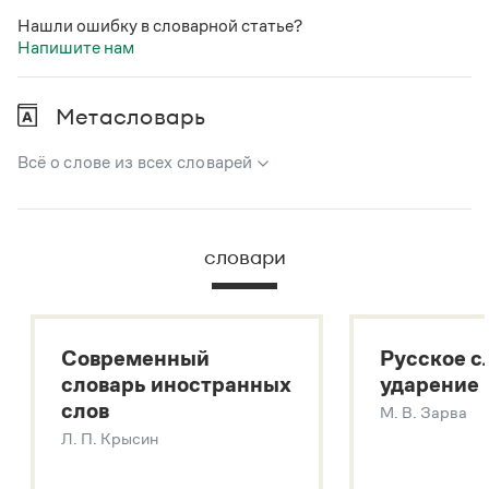
Нашли ошибку в словарной статье?
Напишите нам
Метасловарь
Всё о слове из всех словарей
В метасловаре Грамоты в удобном виде собрана вся
информация из следующих словарей:
словари
Русский орфографический словарь
Большой толковый словарь русского языка
Большой толковый словарь русских существительных
Современный
Русское с
Большой толковый словарь русских глаголов
словарь иностранных
ударение
Современный словарь иностранных слов
слов
М. В. Зарва
Звук – технология синтеза платформы
SaluteSpeech
Л. П. Крысин
Подробнее о метасловаре