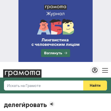
Найти
Искать на Грамоте
Везде
Справочная служба
делеги́ровать