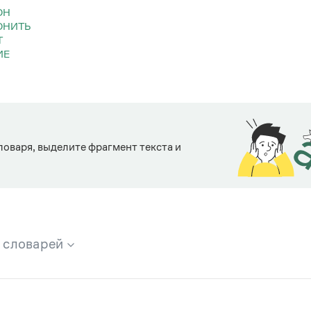
ОН
ОНИТЬ
Т
ИЕ
Ь
ловаря, выделите фрагмент текста и
х словарей
брана вся информация из следующих словарей: