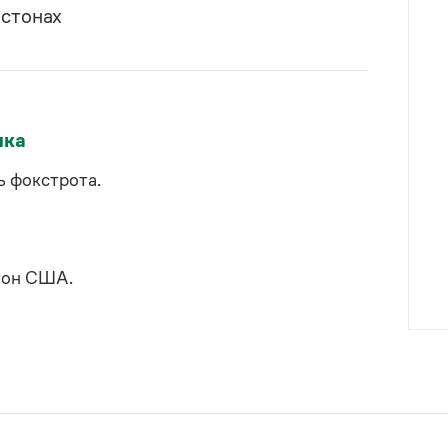
лстонах
ыка
 фокстрота.
стон США.