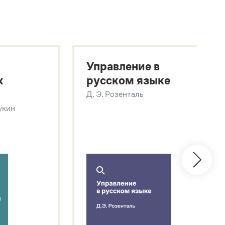
Управление в
х
русском языке
Д. Э. Розенталь
Щукин