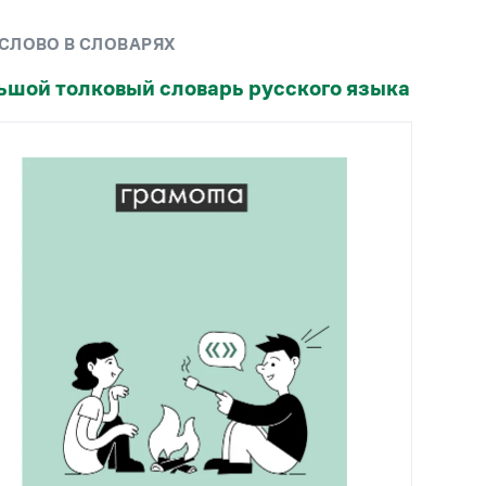
Рекомендуем
 СЛОВО В СЛОВАРЯХ
Учебник Грамоты
ьшой толковый словарь русского языка
Правила русского языка: от азов до тонкостей
Интерактивные упражнения: от простого к
сложному
Скороговорки
Издательство
Словари
Научпоп
Учебники и справочники
Все книги