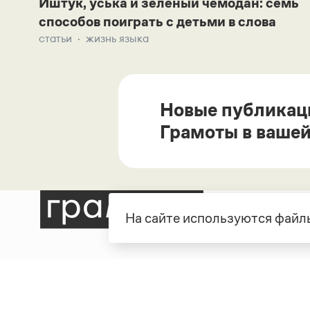
Иштук, уська и зеленый чемодан: семь
способов поиграть с детьми в слова
статьи
жизнь языка
Новые публикац
Грамоты в вашей
На сайте используются файлы
Рубрики
О про
Справочная служба
О порт