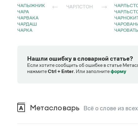
ЧАПЫЖНИК
ЧАРЛЬСТ
ЧАРЛСТОН
ЧАРА
ЧАРЛЬСТ
ЧАРВАКА
ЧАРНОКИ
ЧАРДАШ
ЧАРОВАН
ЧАРКА
ЧАРОВАТ
Нашли ошибку в словарной статье?
Если хотите сообщить об ошибке в статье Метас
нажмите
Ctrl + Enter
.
Или заполните
форму
Метасловарь
Всё о слове из все
В метасловаре Грамоты в удобном виде со
Русский орфографический словарь