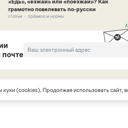
«Едь», «езжай» или «поезжай»? Как
грамотно повелевать по-русски
статьи
правила и нормы
ии
 почте
 куки (cookies). Продолжая использовать сайт,
екте
Грамота в соцсетях
але
VK