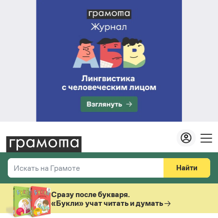
Найти
Искать на Грамоте
Везде
Справочная служба