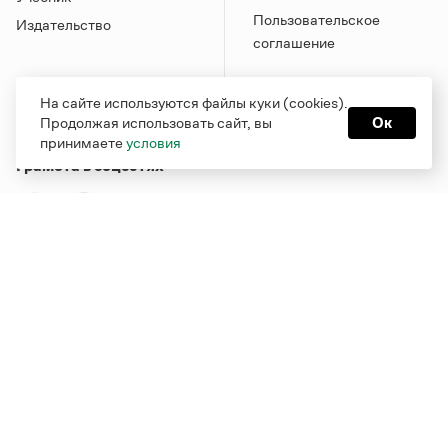
Пользовательское
Издательство
соглашение
На сайте используются файлы куки (cookies).
Продолжая использовать сайт, вы
Ок
принимаете
условия
Грамота в соцсетях
Функционирует при финансовой поддержке Министерства
цифрового развития, связи и массовых коммуникаций
Российской Федерации
Перейти на старую версию
Грамоты
© Грамота.ru, 2000 – 2026
Свидетельство о регистрации СМИ: ЭЛ № ФС 77 - 84700,