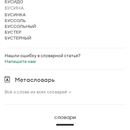
БУСИДО
БУСИНА
БУСИНКА
БУССОЛЬ
БУССОЛЬНЫЙ
БУСТЕР
БУСТЕРНЫЙ
Нашли ошибку в словарной статье?
Напишите нам
Метасловарь
Всё о слове из всех словарей
В метасловаре Грамоты в удобном виде собрана вся
информация из следующих словарей:
словари
Русский орфографический словарь
Большой толковый словарь русского языка