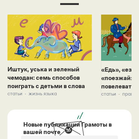
Иштук, уська и зеленый
«Едь», «езж
чемодан: семь способов
«поезжай»? 
поиграть с детьми в слова
повелевать 
статьи
жизнь языка
статьи
правил
Новые публикации Грамоты в
вашей почте