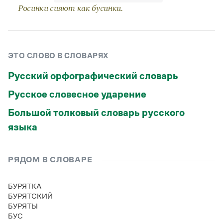
Статьи
Росинки сияют как бусинки.
Монологи
Интервью
Лекции и подкасты
Рекомендуем
ЭТО СЛОВО В СЛОВАРЯХ
Русский орфографический словарь
Учебник Грамоты
Русское словесное ударение
Правила русского языка: от азов до тонкостей
Большой толковый словарь русского
Интерактивные упражнения: от простого к сложному
Скороговорки
языка
РЯДОМ В СЛОВАРЕ
Издательство
Словари
БУРЯТКА
Научпоп
БУРЯТСКИЙ
Учебники и справочники
БУРЯТЫ
Все книги
БУС