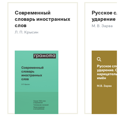
Большой толковый словарь русских существительных
Современный
Русское с
Большой толковый словарь русских глаголов
словарь иностранных
ударение
Современный словарь иностранных слов
слов
М. В. Зарва
Звук – технология синтеза платформы
SaluteSpeech
Л. П. Крысин
Подробнее о метасловаре