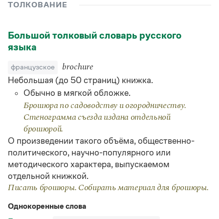
Управление в русском языке
Правила русской орфографии и пунктуации
ТОЛКОВАНИЕ
Словари русского языка как государственного
Словарь русских имён
(1956)
Словарь методических терминов
Большой толковый словарь русского
языка
Справочники
французское
brochure
Правила русской орфографии и пунктуации
Русский язык. Краткий теоретический курс
Небольшая (до 50 страниц) книжка.
для школьников
Обычно в мягкой обложке.
Письмовник
Брошюра по садоводству и огородничеству.
Справочник по пунктуации
Словарь-справочник трудностей
Стенограмма съезда издана отдельной
Справочник по фразеологии
брошюрой.
Азбучные истины
О произведении такого объёма, общественно-
Словарь-справочник непростые слова
политического, научно-популярного или
Все справочники портала
методического характера, выпускаемом
отдельной книжкой.
Писать брошюры. Собирать материал для брошюры.
Журнал
Однокоренные слова
Новости и события