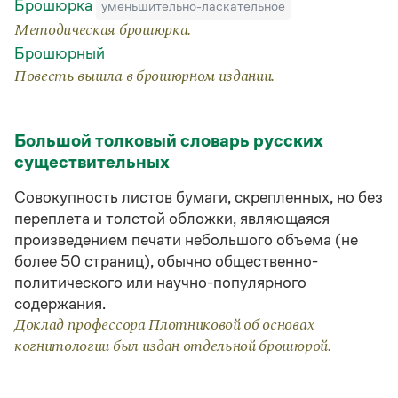
Брошюрка
уменьшительно-ласкательное
Статьи
Монологи
Методическая брошюрка.
Интервью
Брошюрный
Лекции и подкасты
Повесть вышла в брошюрном издании.
Рекомендуем
Большой толковый словарь русских
Учебник Грамоты
существительных
Правила русского языка: от азов до тонкостей
Совокупность листов бумаги, скрепленных, но без
Интерактивные упражнения: от простого к сложному
переплета и толстой обложки, являющаяся
Скороговорки
произведением печати небольшого объема (не
более 50 страниц), обычно общественно-
политического или научно-популярного
Издательство
содержания.
Доклад профессора Плотниковой об основах
Словари
когнитологии был издан отдельной брошюрой.
Научпоп
Учебники и справочники
Все книги