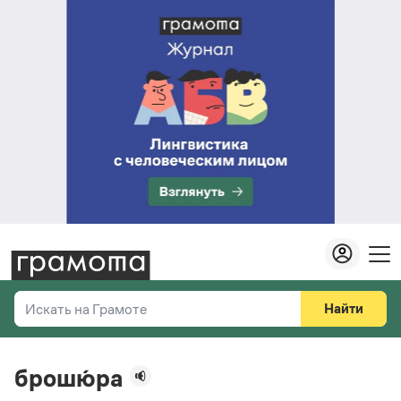
Найти
Искать на Грамоте
Везде
Справочная служба
брошю́ра