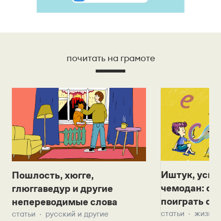
почитать на грамоте
Иштук, уськ
Пошлость, хюгге,
чемодан: се
глюггаведур и другие
поиграть с д
непереводимые слова
статьи
жизнь 
статьи
русский и другие