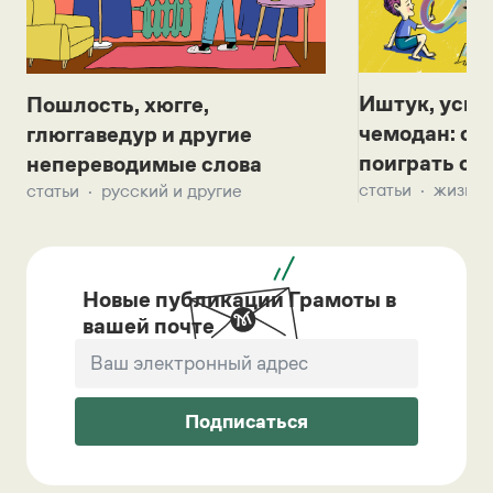
Иштук, уськ
Пошлость, хюгге,
чемодан: се
глюггаведур и другие
поиграть с д
непереводимые слова
статьи
жизнь 
статьи
русский и другие
Новые публикации Грамоты в
вашей почте
Подписаться