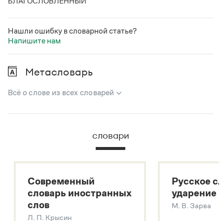
БЛАГОСЛОВЛЁННЫЙ
Нашли ошибку в словарной статье?
Напишите нам
Метасловарь
Всё о слове из всех словарей
В метасловаре Грамоты в удобном виде собрана вся
информация из следующих словарей:
словари
Русский орфографический словарь
Большой толковый словарь русского языка
Большой толковый словарь русских существительных
Современный
Русское с
Большой толковый словарь русских глаголов
словарь иностранных
ударение
Современный словарь иностранных слов
слов
М. В. Зарва
Звук – технология синтеза платформы
SaluteSpeech
Л. П. Крысин