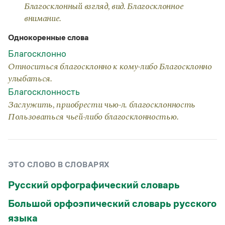
Статьи
Благосклонный взгляд, вид. Благосклонное
Монологи
внимание.
Интервью
Лекции и подкасты
Однокоренные слова
Рекомендуем
Благосклонно
Относиться благосклонно к кому-либо Благосклонно
улыбаться.
Учебник Грамоты
Благосклонность
Заслужить, приобрести чью-л. благосклонность
Правила русского языка: от азов до тонкостей
Интерактивные упражнения: от простого к сложному
Пользоваться чьей-либо благосклонностью.
Скороговорки
ЭТО СЛОВО В СЛОВАРЯХ
Издательство
Русский орфографический словарь
Словари
Научпоп
Большой орфоэпический словарь русского
Учебники и справочники
языка
Все книги