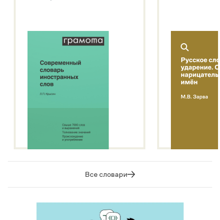
Подробнее о метасловаре
Все словари