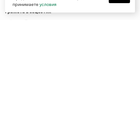
принимаете
условия
Грамота в соцсетях
Функционирует при финансовой поддержке Министерства
цифрового развития, связи и массовых коммуникаций
Российской Федерации
Перейти на старую версию
Грамоты
© Грамота.ru, 2000 – 2026
Свидетельство о регистрации СМИ: ЭЛ № ФС 77 - 84700,
выдано 10.02.2023
Дизайн — Мария Екимова /
Мотка
Реклама