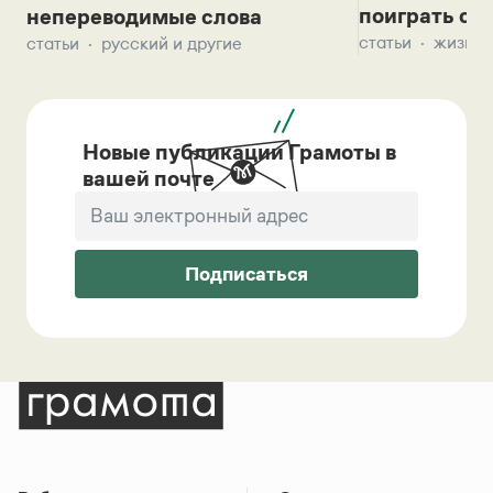
поиграть с д
непереводимые слова
статьи
жизнь 
статьи
русский и другие
Новые публикации Грамоты в
вашей почте
Подписаться