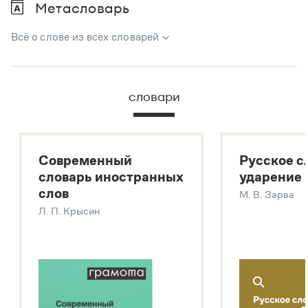
Метасловарь
Всё о слове из всех словарей
В метасловаре Грамоты в удобном виде собрана вся
информация из следующих словарей:
словари
Русский орфографический словарь
Большой толковый словарь русского языка
Большой толковый словарь русских существительных
Современный
Русское с
Большой толковый словарь русских глаголов
словарь иностранных
ударение
Современный словарь иностранных слов
слов
М. В. Зарва
Звук – технология синтеза платформы
SaluteSpeech
Л. П. Крысин
Подробнее о метасловаре