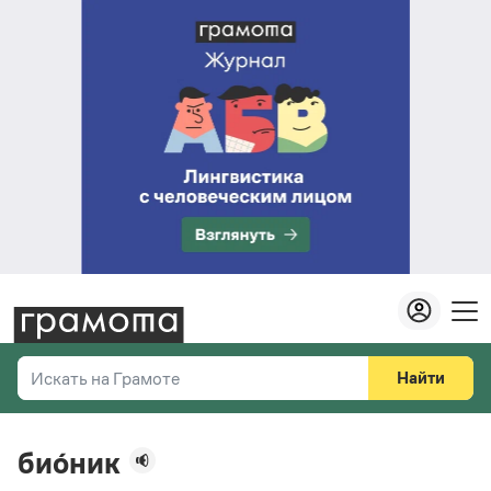
Найти
Искать на Грамоте
Везде
Справочная служба
био́ник