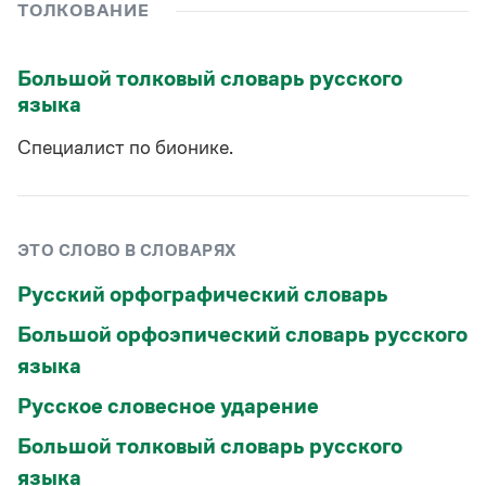
Управление в русском языке
Правила русской орфографии и пунктуации
ТОЛКОВАНИЕ
Словари русского языка как государственного
Словарь русских имён
(1956)
Словарь методических терминов
Большой толковый словарь русского
языка
Справочники
Специалист по бионике.
Правила русской орфографии и пунктуации
Русский язык. Краткий теоретический курс
для школьников
Письмовник
Справочник по пунктуации
ЭТО СЛОВО В СЛОВАРЯХ
Словарь-справочник трудностей
Справочник по фразеологии
Русский орфографический словарь
Азбучные истины
Словарь-справочник непростые слова
Большой орфоэпический словарь русского
Все справочники портала
языка
Русское словесное ударение
Журнал
Большой толковый словарь русского
языка
Новости и события