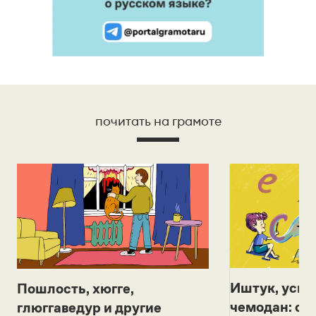
почитать на грамоте
Иштук, уськ
Пошлость, хюгге,
чемодан: се
глюггаведур и другие