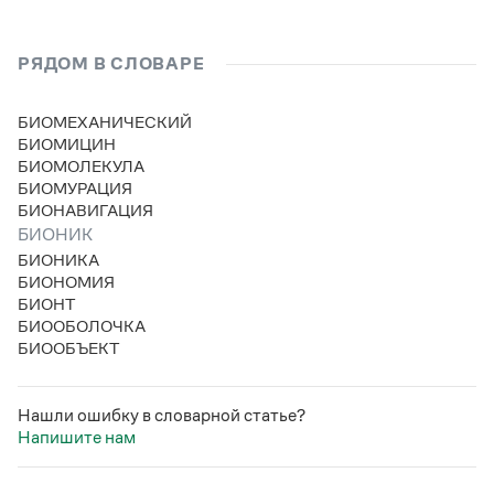
Статьи
Монологи
Интервью
РЯДОМ В СЛОВАРЕ
Лекции и подкасты
Рекомендуем
БИОМЕХАНИЧЕСКИЙ
БИОМИЦИН
БИОМОЛЕКУЛА
Учебник Грамоты
БИОМУРАЦИЯ
БИОНАВИГАЦИЯ
Правила русского языка: от азов до тонкостей
БИОНИК
Интерактивные упражнения: от простого к сложному
БИОНИКА
Скороговорки
БИОНОМИЯ
БИОНТ
БИООБОЛОЧКА
БИООБЪЕКТ
Издательство
Словари
Нашли ошибку в словарной статье?
Научпоп
Напишите нам
Учебники и справочники
Все книги