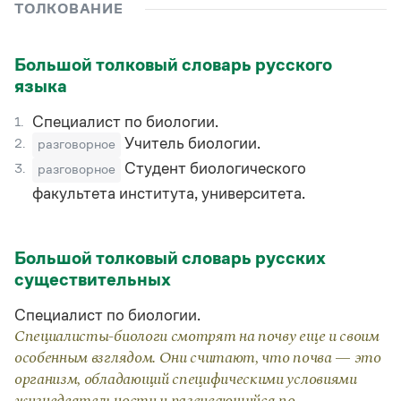
Управление в русском языке
Правила русской орфографии и пунктуации
ТОЛКОВАНИЕ
Словари русского языка как государственного
Словарь русских имён
(1956)
Словарь методических терминов
Большой толковый словарь русского
языка
Справочники
Специалист по биологии.
1.
Правила русской орфографии и пунктуации
Русский язык. Краткий теоретический курс
Учитель биологии.
2.
разговорное
для школьников
Студент биологического
3.
разговорное
Письмовник
факультета института, университета.
Справочник по пунктуации
Словарь-справочник трудностей
Справочник по фразеологии
Азбучные истины
Большой толковый словарь русских
Словарь-справочник непростые слова
существительных
Все справочники портала
Специалист по биологии.
Специалисты-биологи смотрят на почву еще и своим
Журнал
особенным взглядом. Они считают, что почва — это
организм, обладающий специфическими условиями
Новости и события