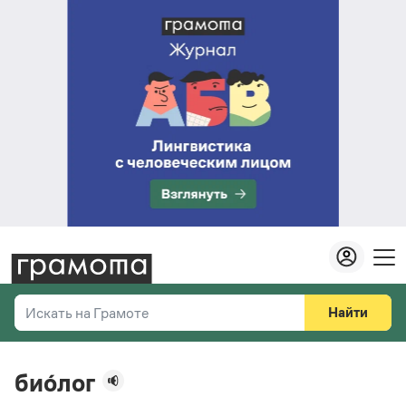
Найти
Искать на Грамоте
Везде
Справочная служба
био́лог