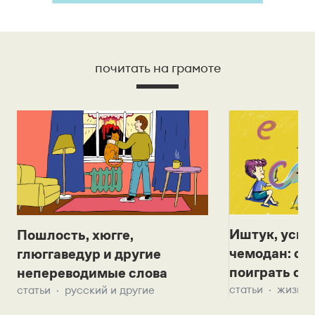
почитать на грамоте
Иштук, уськ
Пошлость, хюгге,
чемодан: се
глюггаведур и другие
поиграть с д
непереводимые слова
статьи
жизнь 
статьи
русский и другие