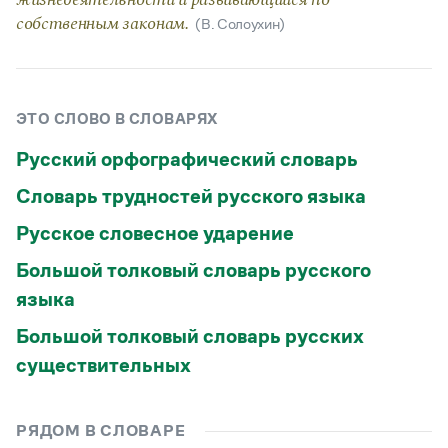
жизнедеятельности и развивающийся по
Статьи
собственным законам.
(В. Солоухин)
Монологи
Интервью
Лекции и подкасты
Рекомендуем
ЭТО СЛОВО В СЛОВАРЯХ
Русский орфографический словарь
Учебник Грамоты
Словарь трудностей русского языка
Правила русского языка: от азов до тонкостей
Русское словесное ударение
Интерактивные упражнения: от простого к сложному
Скороговорки
Большой толковый словарь русского
языка
Издательство
Большой толковый словарь русских
существительных
Словари
Научпоп
Учебники и справочники
РЯДОМ В СЛОВАРЕ
Все книги