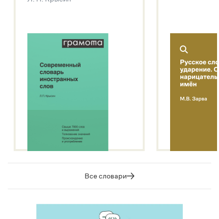
Подробнее о метасловаре
Все словари