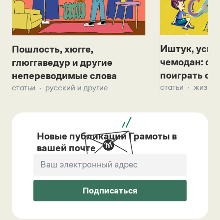
Иштук, уськ
Пошлость, хюгге,
чемодан: се
глюггаведур и другие
поиграть с д
непереводимые слова
статьи
жизнь 
статьи
русский и другие
Новые публикации Грамоты в
вашей почте
Подписаться