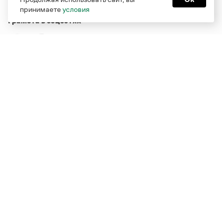
принимаете
условия
Грамота в соцсетях
Функционирует при финансовой поддержке Министерства
цифрового развития, связи и массовых коммуникаций
Российской Федерации
Перейти на старую версию
Грамоты
© Грамота.ru, 2000 – 2026
Свидетельство о регистрации СМИ: ЭЛ № ФС 77 - 84700,
выдано 10.02.2023
Дизайн — Мария Екимова /
Мотка
Реклама