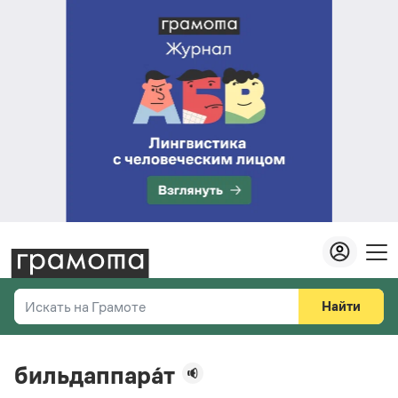
Найти
Искать на Грамоте
Везде
Справочная служба
бильдаппара́т