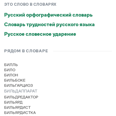
Управление в русском языке
Правила русской орфографии и пунктуации
Словари русского языка как государственного
ЭТО СЛОВО В СЛОВАРЯХ
Словарь русских имён
(1956)
Словарь методических терминов
Русский орфографический словарь
Словарь трудностей русского языка
Справочники
Русское словесное ударение
Правила русской орфографии и пунктуации
Русский язык. Краткий теоретический курс
для школьников
РЯДОМ В СЛОВАРЕ
Письмовник
Справочник по пунктуации
Словарь-справочник трудностей
БИЛЛЬ
Справочник по фразеологии
БИЛО
Азбучные истины
БИЛОН
Словарь-справочник непростые слова
БИЛЬБОКЕ
Все справочники портала
БИЛЬГАРЦИОЗ
БИЛЬДАППАРАТ
БИЛЬДРЕДАКТОР
БИЛЬЯРД
Журнал
БИЛЬЯРДИСТ
БИЛЬЯРДИСТКА
Новости и события