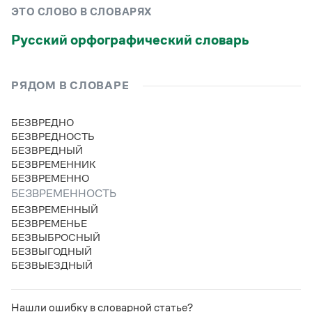
Управление в русском языке
Правила русской орфографии и пунктуации
Словари русского языка как государственного
ЭТО СЛОВО В СЛОВАРЯХ
Словарь русских имён
(1956)
Словарь методических терминов
Русский орфографический словарь
Справочники
РЯДОМ В СЛОВАРЕ
Правила русской орфографии и пунктуации
Русский язык. Краткий теоретический курс
БЕЗВРЕДНО
для школьников
БЕЗВРЕДНОСТЬ
Письмовник
БЕЗВРЕДНЫЙ
Справочник по пунктуации
БЕЗВРЕМЕННИК
Словарь-справочник трудностей
БЕЗВРЕМЕННО
Справочник по фразеологии
Азбучные истины
БЕЗВРЕМЕННОСТЬ
Словарь-справочник непростые слова
БЕЗВРЕМЕННЫЙ
Все справочники портала
БЕЗВРЕМЕНЬЕ
БЕЗВЫБРОСНЫЙ
БЕЗВЫГОДНЫЙ
БЕЗВЫЕЗДНЫЙ
Журнал
Новости и события
Нашли ошибку в словарной статье?