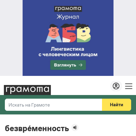
Найти
Искать на Грамоте
Везде
Справочная служба
безвре́менность