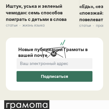
Иштук, уська и зеленый
«Едь», «езж
чемодан: семь способов
«поезжай»? 
поиграть с детьми в слова
повелевать 
статьи
жизнь языка
статьи
правил
Новые публикации Грамоты в
вашей почте
Подписаться