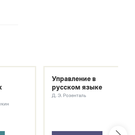
Управление в
х
русском языке
Д. Э. Розенталь
Щукин