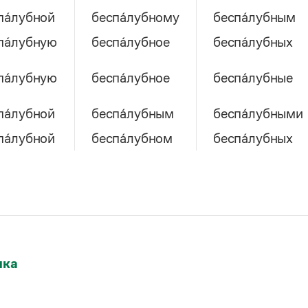
па́лубной
беспа́лубному
беспа́лубным
па́лубную
беспа́лубное
беспа́лубных
па́лубную
беспа́лубное
беспа́лубные
па́лубной
беспа́лубным
беспа́лубными
па́лубной
беспа́лубном
беспа́лубных
множественное число
од
ыка
убно
беспа́лубны