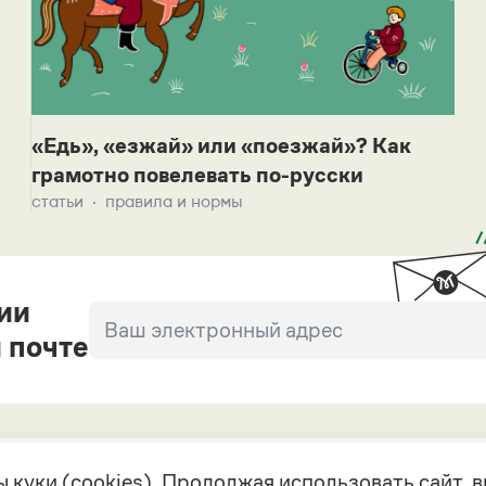
«Едь», «езжай» или «поезжай»? Как
грамотно повелевать по-русски
статьи
правила и нормы
ии
 почте
 куки (cookies). Продолжая использовать сайт,