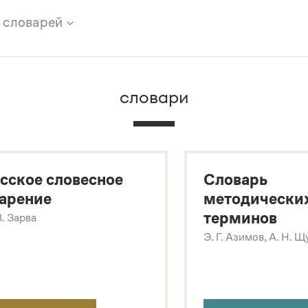
х словарей
брана вся информация из следующих словарей:
словари
х
сское словесное
Словарь
арение
методически
терминов
В. Зарва
Э. Г. Азимов, А. Н. 