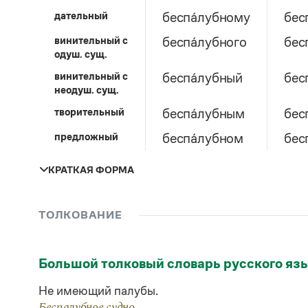
дательный
беспа́лубному
бес
винительный c
беспа́лубного
бес
одуш. сущ.
винительный c
беспа́лубный
бес
неодуш. сущ.
творительный
беспа́лубным
бес
предложный
беспа́лубном
бес
КРАТКАЯ ФОРМА
единственное число
ТОЛКОВАНИЕ
мужской род
женский род
средний р
Большой толковый словарь русского яз
беспа́лубна
беспа́л
Не имеющий палубы.
Беспалубное судно.