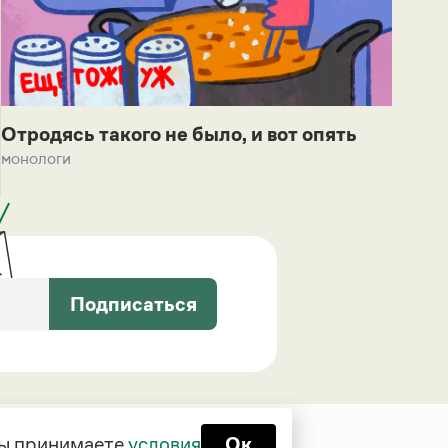
Отродясь такого не было, и вот опять
монологи
Подписаться
 вы принимаете
условия
Ок