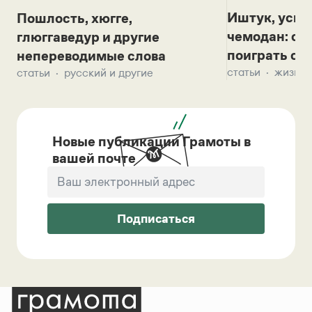
Иштук, уськ
Пошлость, хюгге,
чемодан: се
глюггаведур и другие
поиграть с д
непереводимые слова
статьи
жизнь 
статьи
русский и другие
Новые публикации Грамоты в
вашей почте
Подписаться