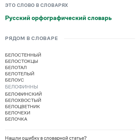
Управление в русском языке
Правила русской орфографии и пунктуации
Словари русского языка как государственного
ЭТО СЛОВО В СЛОВАРЯХ
Словарь русских имён
(1956)
Словарь методических терминов
Русский орфографический словарь
Справочники
РЯДОМ В СЛОВАРЕ
Правила русской орфографии и пунктуации
Русский язык. Краткий теоретический курс
БЕЛОСТЕННЫЙ
для школьников
БЕЛОСТОКЦЫ
Письмовник
БЕЛОТАЛ
Справочник по пунктуации
БЕЛОТЕЛЫЙ
Словарь-справочник трудностей
БЕЛОУС
Справочник по фразеологии
Азбучные истины
БЕЛОФИННЫ
Словарь-справочник непростые слова
БЕЛОФИНСКИЙ
Все справочники портала
БЕЛОХВОСТЫЙ
БЕЛОЦВЕТНИК
БЕЛОЧЕХИ
БЕЛОЧКА
Журнал
Новости и события
Нашли ошибку в словарной статье?