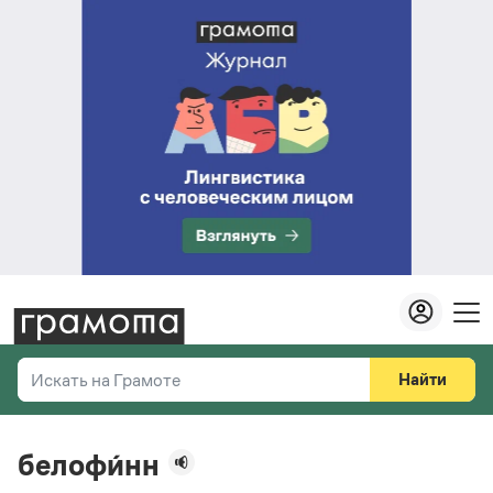
Найти
Искать на Грамоте
Везде
Справочная служба
белофи́нн