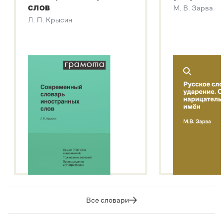
слов
М. В. Зарва
Звук – технология синтеза платформы
SaluteSpeech
Л. П. Крысин
Подробнее о метасловаре
Все словари