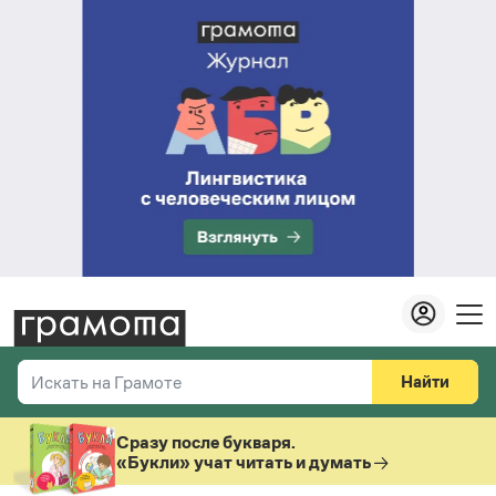
Найти
Искать на Грамоте
Везде
Справочная служба