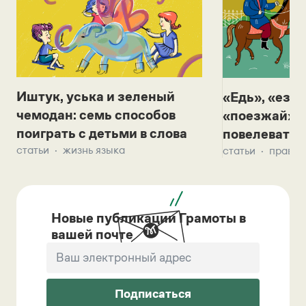
Иштук, уська и зеленый
«Едь», «езж
чемодан: семь способов
«поезжай»? 
поиграть с детьми в слова
повелевать 
статьи
жизнь языка
статьи
правил
Новые публикации Грамоты в
вашей почте
Подписаться