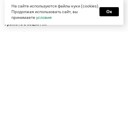
На сайте используются файлы куки (cookies).
Продолжая использовать сайт, вы
Ок
принимаете
условия
Грамота в соцсетях
Функционирует при финансовой поддержке Министерства
цифрового развития, связи и массовых коммуникаций
Российской Федерации
Перейти на старую версию
Грамоты
© Грамота.ru, 2000 – 2026
Свидетельство о регистрации СМИ: ЭЛ № ФС 77 - 84700,
выдано 10.02.2023
Дизайн — Мария Екимова /
Мотка