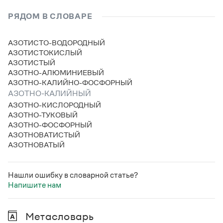
кали́йна
кали́йно
Статьи
Монологи
РЯДОМ В СЛОВАРЕ
Интервью
Лекции и подкасты
АЗОТИСТО-ВОДОРОДНЫЙ
Рекомендуем
АЗОТИСТОКИСЛЫЙ
АЗОТИСТЫЙ
АЗОТНО-АЛЮМИНИЕВЫЙ
АЗОТНО-КАЛИЙНО-ФОСФОРНЫЙ
Учебник Грамоты
АЗОТНО-КАЛИЙНЫЙ
АЗОТНО-КИСЛОРОДНЫЙ
Правила русского языка: от азов до тонкостей
АЗОТНО-ТУКОВЫЙ
Интерактивные упражнения: от простого к сложному
АЗОТНО-ФОСФОРНЫЙ
Скороговорки
АЗОТНОВАТИСТЫЙ
АЗОТНОВАТЫЙ
Издательство
Нашли ошибку в словарной статье?
Напишите нам
Словари
Научпоп
Учебники и справочники
Метасловарь
Все книги