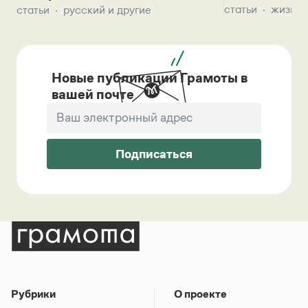
статьи
жизнь 
статьи
русский и другие
Новые публикации Грамоты в
вашей почте
Подписаться
Рубрики
О проекте