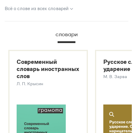
Всё о слове из всех словарей
В метасловаре Грамоты в удобном виде собрана вся
информация из следующих словарей:
словари
Русский орфографический словарь
Большой толковый словарь русского языка
Большой толковый словарь русских существительных
Современный
Русское с
Большой толковый словарь русских глаголов
словарь иностранных
ударение
Современный словарь иностранных слов
слов
М. В. Зарва
Звук – технология синтеза платформы
SaluteSpeech
Л. П. Крысин
Подробнее о метасловаре