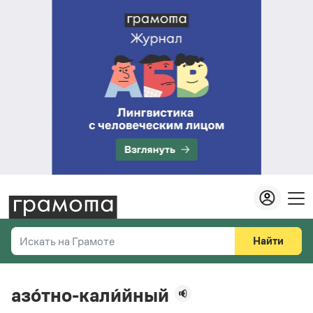
Найти
Искать на Грамоте
Везде
Справочная служба
азо́тно-кали́йный