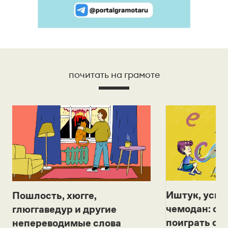
почитать на грамоте
Иштук, уськ
Пошлость, хюгге,
чемодан: се
глюггаведур и другие
поиграть с д
непереводимые слова