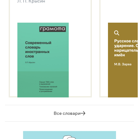
Л. П. Крысин
Подробнее о метасловаре
Все словари