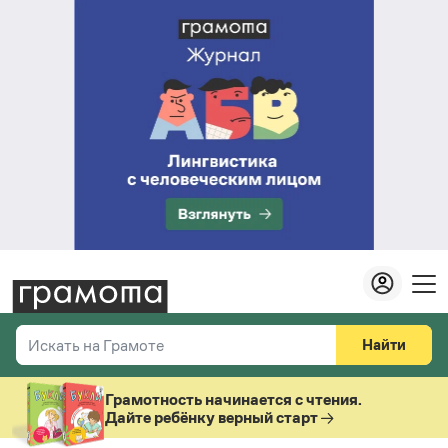
Найти
Искать на Грамоте
Везде
Справочная служба