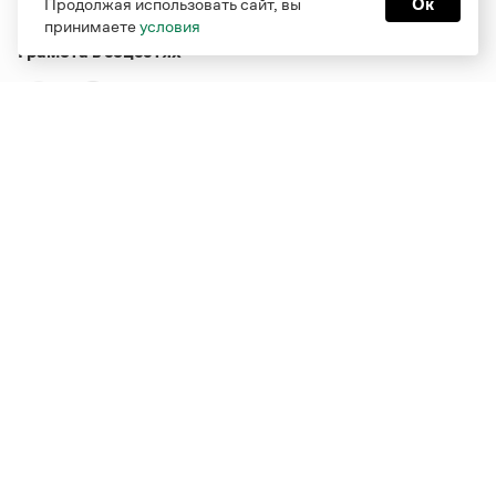
Продолжая использовать сайт, вы
Ок
принимаете
условия
Грамота в соцсетях
Функционирует при финансовой поддержке Министерства
цифрового развития, связи и массовых коммуникаций
Российской Федерации
Перейти на старую версию
Грамоты
© Грамота.ru, 2000 – 2026
Свидетельство о регистрации СМИ: ЭЛ № ФС 77 - 84700,
выдано 10.02.2023
Дизайн — Мария Екимова /
Мотка
Реклама