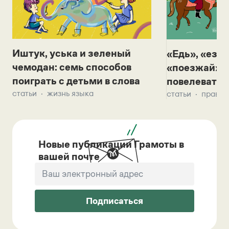
Иштук, уська и зеленый
«Едь», «езж
чемодан: семь способов
«поезжай»? 
поиграть с детьми в слова
повелевать 
статьи
жизнь языка
статьи
правил
Новые публикации Грамоты в
вашей почте
Подписаться