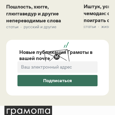
Иштук, уськ
Пошлость, хюгге,
чемодан: се
глюггаведур и другие
поиграть с д
непереводимые слова
статьи
жизнь 
статьи
русский и другие
Новые публикации Грамоты в
вашей почте
Подписаться