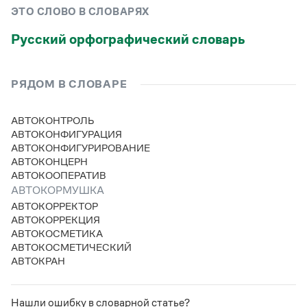
Управление в русском языке
Правила русской орфографии и пунктуации
Словари русского языка как государственного
ЭТО СЛОВО В СЛОВАРЯХ
Словарь русских имён
(1956)
Словарь методических терминов
Русский орфографический словарь
Справочники
РЯДОМ В СЛОВАРЕ
Правила русской орфографии и пунктуации
Русский язык. Краткий теоретический курс
АВТОКОНТРОЛЬ
для школьников
АВТОКОНФИГУРАЦИЯ
Письмовник
АВТОКОНФИГУРИРОВАНИЕ
Справочник по пунктуации
АВТОКОНЦЕРН
Словарь-справочник трудностей
АВТОКООПЕРАТИВ
Справочник по фразеологии
Азбучные истины
АВТОКОРМУШКА
Словарь-справочник непростые слова
АВТОКОРРЕКТОР
Все справочники портала
АВТОКОРРЕКЦИЯ
АВТОКОСМЕТИКА
АВТОКОСМЕТИЧЕСКИЙ
АВТОКРАН
Журнал
Новости и события
Нашли ошибку в словарной статье?