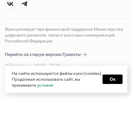
Функционирует при финансовой поддержке Министерства
цифрового развития, связи и массовых коммуникаций
Российской Федерации
Перейти на старую версию
Грамоты
© Грамота.ru, 2000 – 2026
Свидетельство о регистрации СМИ: ЭЛ № ФС 77 - 84700,
На сайте используются файлы куки (cookies).
выдано 10.02.2023
Продолжая использовать сайт, вы
Ок
Дизайн — Мария Екимова /
Мотка
принимаете
условия
Реклама