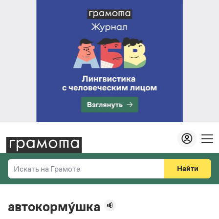
Найти
Искать на Грамоте
Везде
Справочная служба
автокорму́шка