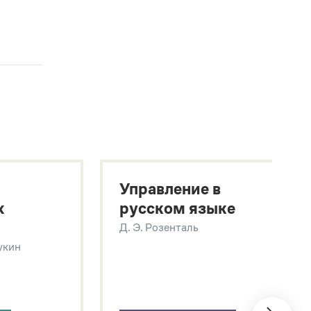
Управление в
х
русском языке
Д. Э. Розенталь
Щукин