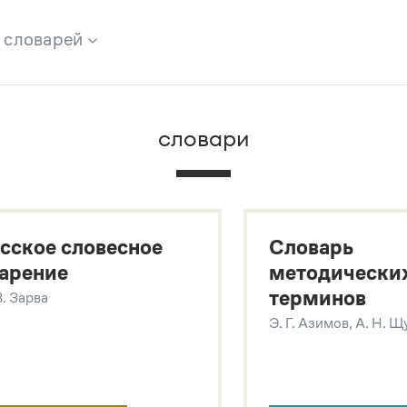
х словарей
брана вся информация из следующих словарей:
словари
х
сское словесное
Словарь
арение
методически
терминов
В. Зарва
Э. Г. Азимов, А. Н. 