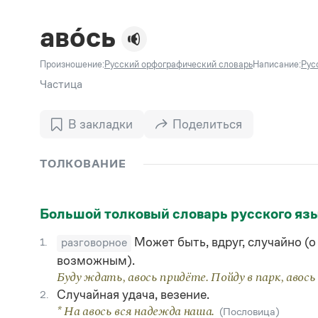
В. М
Большой универсальный словарь русского языка
Спр
Сл
Русский орфографический словарь
аво́сь
Реда
Русское словесное ударение
Современный словарь иностранных слов
Вс
Произношение:
Русский орфографический словарь
Написание:
Рус
Все
Словарь антонимов
Словарь методических терминов
Частица
Словарь русских имён
Словарь синонимов
В закладки
Поделиться
Словарь собственных имён
Словарь трудностей русского языка
Управление в русском языке
ТОЛКОВАНИЕ
Словари русского языка как государственного
Большой толковый словарь русского яз
Может быть, вдруг, случайно (о
1.
разговорное
возможным).
Буду ждать, авось придёте. Пойду в парк, авос
Случайная удача, везение.
2.
* На авось вся надежда наша.
(Пословица)