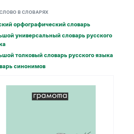
Рекомендуем
 СЛОВО В СЛОВАРЯХ
Учебник Грамоты
ский орфографический словарь
ьшой универсальный словарь русского
Правила русского языка: от азов до тонкостей
Интерактивные упражнения: от простого к
ка
сложному
ьшой толковый словарь русского языка
Скороговорки
варь синонимов
Издательство
Словари
Научпоп
Учебники и справочники
Все книги