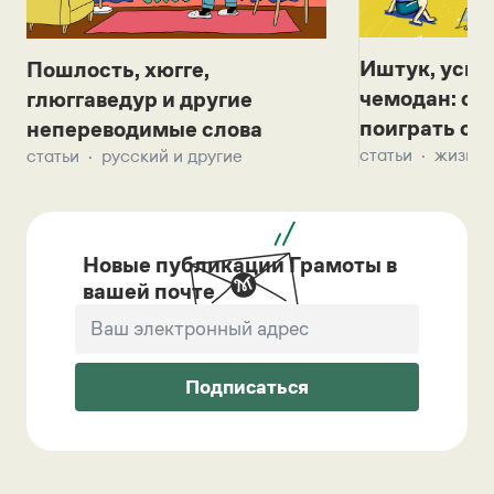
Иштук, уськ
Пошлость, хюгге,
чемодан: се
глюггаведур и другие
поиграть с д
непереводимые слова
статьи
жизнь 
статьи
русский и другие
Новые публикации Грамоты в
вашей почте
Подписаться