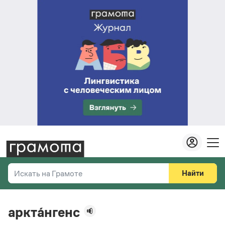
Найти
Искать на Грамоте
Везде
Справочная служба
аркта́нгенс