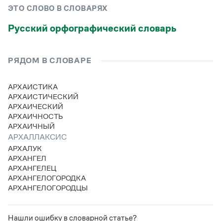
Управление в русском языке
Правила русской орфографии и пунктуации
Словари русского языка как государственного
ЭТО СЛОВО В СЛОВАРЯХ
Словарь русских имён
(1956)
Словарь методических терминов
Русский орфографический словарь
Справочники
РЯДОМ В СЛОВАРЕ
Правила русской орфографии и пунктуации
Русский язык. Краткий теоретический курс
АРХАИСТИКА
для школьников
АРХАИСТИЧЕСКИЙ
Письмовник
АРХАИЧЕСКИЙ
Справочник по пунктуации
АРХАИЧНОСТЬ
Словарь-справочник трудностей
АРХАИЧНЫЙ
Справочник по фразеологии
Азбучные истины
АРХАЛЛАКСИС
Словарь-справочник непростые слова
АРХАЛУК
Все справочники портала
АРХАНГЕЛ
АРХАНГЕЛЕЦ
АРХАНГЕЛОГОРОДКА
АРХАНГЕЛОГОРОДЦЫ
Журнал
Новости и события
Нашли ошибку в словарной статье?