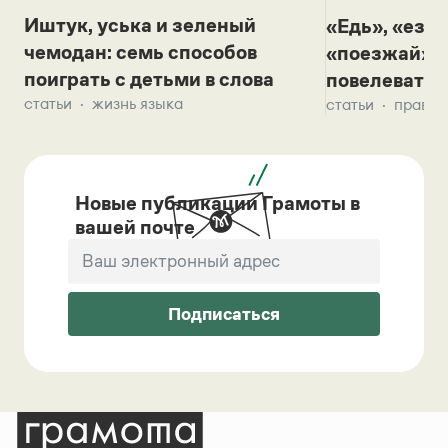
Иштук, уська и зеленый
«Едь», «езж
чемодан: семь способов
«поезжай»? 
поиграть с детьми в слова
повелевать 
статьи
жизнь языка
статьи
правил
Новые публикации Грамоты в
вашей почте
Подписаться