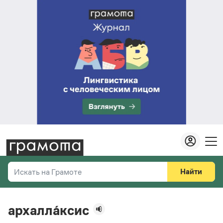
Найти
Искать на Грамоте
Везде
Справочная служба
архалла́ксис