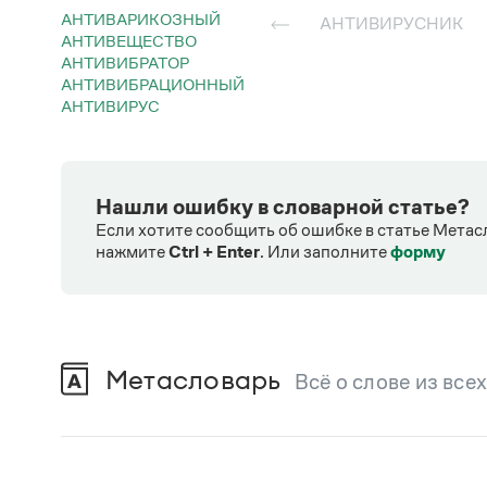
АНТИВАРИКОЗНЫЙ
АНТИВИРУСНИК
АНТИВЕЩЕСТВО
АНТИВИБРАТОР
АНТИВИБРАЦИОННЫЙ
АНТИВИРУС
Нашли ошибку в словарной статье?
Если хотите сообщить об ошибке в статье Метас
нажмите
Ctrl + Enter
.
Или заполните
форму
Метасловарь
Всё о слове из все
В метасловаре Грамоты в удобном виде со
Русский орфографический словарь