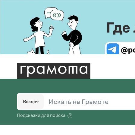
Пра
Бо
В. В.
С.
Словари
Русс
Ру
Везде
шко
В.
Большой орфоэпический словарь русского языка
Ру
Е. И
Подсказки для поиска
Большой толковый словарь русских глаголов
Пис
М.
Большой толковый словарь русских
Сл
Реда
существительных
Спр
Ф.
Большой толковый словарь русского языка