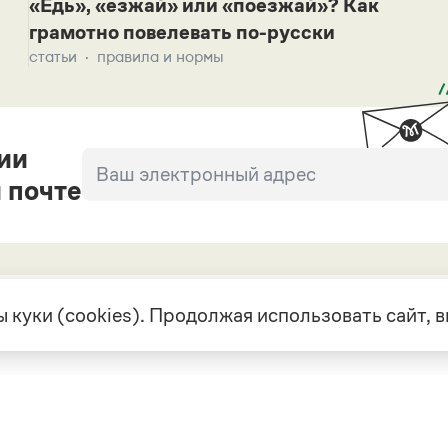
«Едь», «езжай» или «поезжай»? Как
грамотно повелевать по-русски
статьи
правила и нормы
ии
 почте
 куки (cookies). Продолжая использовать сайт,
екте
Грамота в соцсетях
але
VK