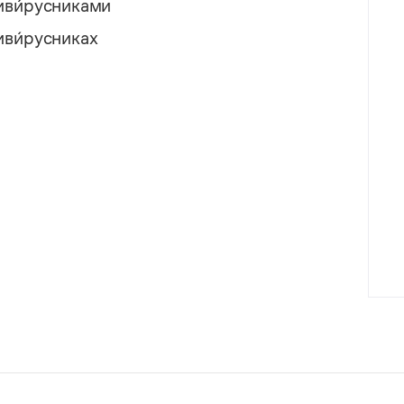
иви́русниками
иви́русниках