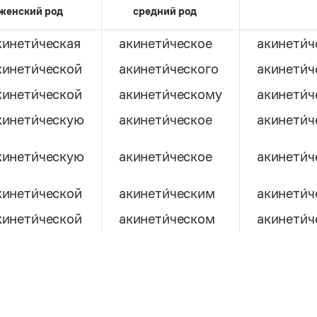
женский род
средний род
кинети́ческая
акинети́ческое
акинети́ч
кинети́ческой
акинети́ческого
акинети́ч
кинети́ческой
акинети́ческому
акинети́
кинети́ческую
акинети́ческое
акинети́ч
кинети́ческую
акинети́ческое
акинети́ч
кинети́ческой
акинети́ческим
акинети́
кинети́ческой
акинети́ческом
акинети́ч