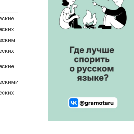
еские
еских
ческим
еских
еские
ческими
еских