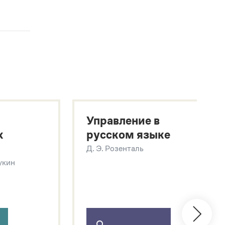
Управление в
х
русском языке
Д. Э. Розенталь
Щукин