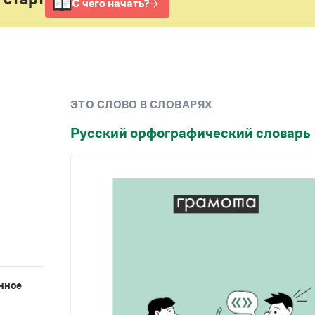
Рекомендуем
Учебник Грамоты
Правила русского языка: от азов до тонкостей
Интерактивные упражнения: от простого к
ЭТО СЛОВО В СЛОВАРЯХ
сложному
Скороговорки
Русский орфографический словарь
Издательство
Словари
Научпоп
Учебники и справочники
Все книги
нное