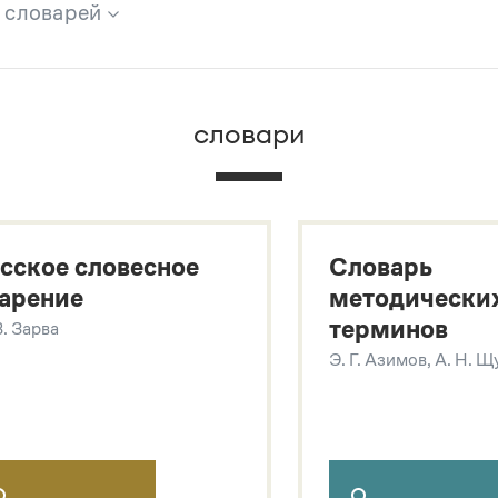
х словарей
брана вся информация из следующих словарей:
словари
х
сское словесное
Словарь
арение
методически
терминов
В. Зарва
Э. Г. Азимов, А. Н. 