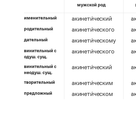
мужской род
именительный
акинети́ческий
а
родительный
акинети́ческого
а
дательный
акинети́ческому
а
винительный c
акинети́ческого
а
одуш. сущ.
винительный c
акинети́ческий
а
неодуш. сущ.
творительный
акинети́ческим
а
предложный
акинети́ческом
а