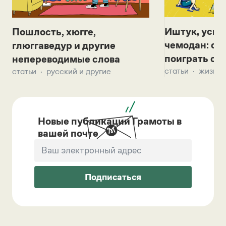
Иштук, уськ
Пошлость, хюгге,
чемодан: се
глюггаведур и другие
поиграть с д
непереводимые слова
статьи
жизнь 
статьи
русский и другие
Новые публикации Грамоты в
вашей почте
Подписаться