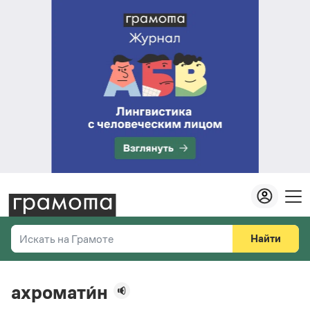
Найти
Искать на Грамоте
Везде
Справочная служба
ахромати́н